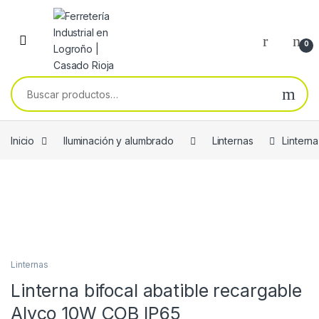
Skip to navigation
Skip to content
0
Buscar por:
Inicio
Iluminación y alumbrado
Linternas
Lintern
Linternas
Linterna bifocal abatible recargable
Alyco 10W COB IP65