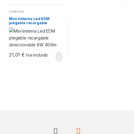
Linternas
Mini linterna Led EDM
plegable recargable
direccionable 8W 450lm
21,01
€
Iva incluido