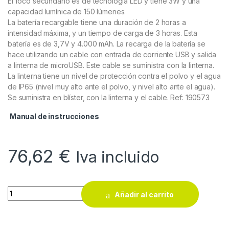
El foco secundario es de tecnología LED y tiene 3W y una
capacidad lumínica de 150 lúmenes.
La batería recargable tiene una duración de 2 horas a
intensidad máxima, y un tiempo de carga de 3 horas. Esta
batería es de 3,7V y 4.000 mAh. La recarga de la batería se
hace utilizando un cable con entrada de corriente USB y salida
a linterna de microUSB. Este cable se suministra con la linterna.
La linterna tiene un nivel de protección contra el polvo y el agua
de IP65 (nivel muy alto ante el polvo, y nivel alto ante el agua).
Se suministra en blíster, con la linterna y el cable. Ref: 190573
Manual de instrucciones
76,62
€
Iva incluido
Linterna bifocal abatible recargable Alyco 10W COB IP65 quan
Añadir al carrito