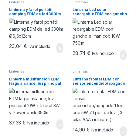
Linternas
Linternas
Linterna y farol portátil
Linterna Led solar
camping EDM de led 300lm
recargable EDM con gancho
Ø6,6x12cm
e imán cob 10W 750lm
23,04
€
Iva incluido
28,74
€
Iva incluido
Linternas
Linternas
Linterna multifunción EDM
Linterna frontal EDM con
largo alcance, luz principal
sensor encendido/apagado
10W + lateral 3W y Power
1 led cob 5W 7 tipos de luz ( 3
bank 350lm
pilas AAA incluidas )
37,33
€
Iva incluido
14,90
€
Iva incluido