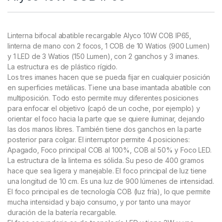
Linterna bifocal abatible recargable Alyco 10W COB IP65,
linterna de mano con 2 focos, 1 COB de 10 Watios (900 Lumen)
y 1 LED de 3 Watios (150 Lumen), con 2 ganchos y 3 imanes.
La estructura es de plástico rígido.
Los tres imanes hacen que se pueda fijar en cualquier posición
en superficies metálicas. Tiene una base imantada abatible con
multiposición. Todo esto permite muy diferentes posiciones
para enfocar el objetivo (capó de un coche, por ejemplo) y
orientar el foco hacia la parte que se quiere iluminar, dejando
las dos manos libres. También tiene dos ganchos en la parte
posterior para colgar. El interruptor permite 4 posiciones:
Apagado, Foco principal COB al 100%, COB al 50% y Foco LED.
La estructura de la linterna es sólida. Su peso de 400 gramos
hace que sea ligera y manejable. El foco principal de luz tiene
una longitud de 10 cm. Es una luz de 900 lúmenes de intensidad.
El foco principal es de tecnología COB (luz fría), lo que permite
mucha intensidad y bajo consumo, y por tanto una mayor
duración de la batería recargable.