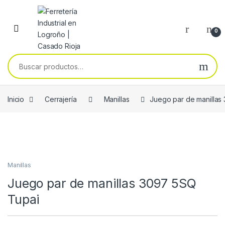
Skip to navigation
Skip to content
0
Buscar por:
Inicio
Cerrajería
Manillas
Juego par de manillas
Manillas
Juego par de manillas 3097 5SQ
Tupai