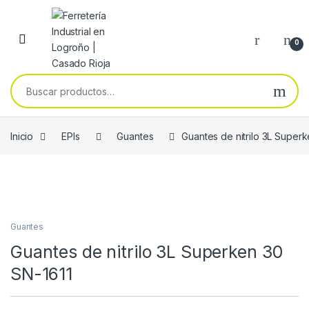
Skip to navigation
Skip to content
0
Buscar por:
Inicio
EPIs
Guantes
Guantes de nitrilo 3L Super
Guantes
Guantes de nitrilo 3L Superken 30
SN-1611