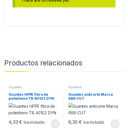
There are no reviews yet.
Productos relacionados
Guantes
Guantes
Guantes HPPE fibra de
Guantes anticorte Marca
polietileno TB 401G2 DYN
688-CUT
4,33
€
6,30
€
Iva incluido
Iva incluido
Este producto tiene múltiples variantes. Las opciones se pueden
Este producto tiene múltiples v