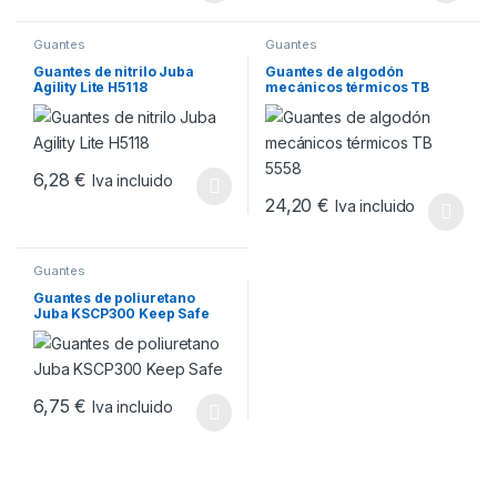
Guantes
Guantes
Guantes de nitrilo Juba
Guantes de algodón
Agility Lite H5118
mecánicos térmicos TB
5558
6,28
€
Iva incluido
Este producto tiene múltiples variantes. Las opciones se pueden
24,20
€
Iva incluido
Este producto tiene múltiples v
Guantes
Guantes de poliuretano
Juba KSCP300 Keep Safe
6,75
€
Iva incluido
Este producto tiene múltiples variantes. Las opciones se pueden