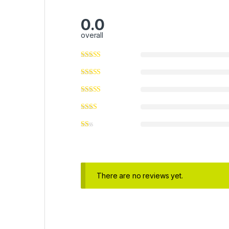
0.0
overall
There are no reviews yet.