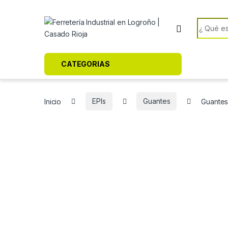
Skip to navigation
Skip to content
Search f
CATEGORIAS
Inicio
EPIs
Guantes
Guantes 