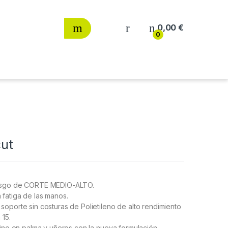
0,00
€
0
cut
riesgo de CORTE MEDIO-ALTO.
 fatiga de las manos.
soporte sin costuras de Polietileno de alto rendimiento
 15.
 fino en palma y uñeros con la nueva formulación