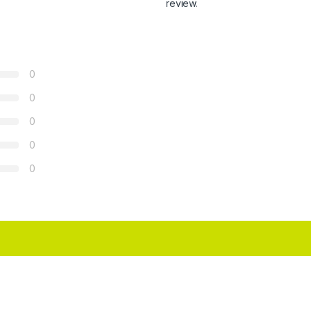
review.
0
0
0
0
0