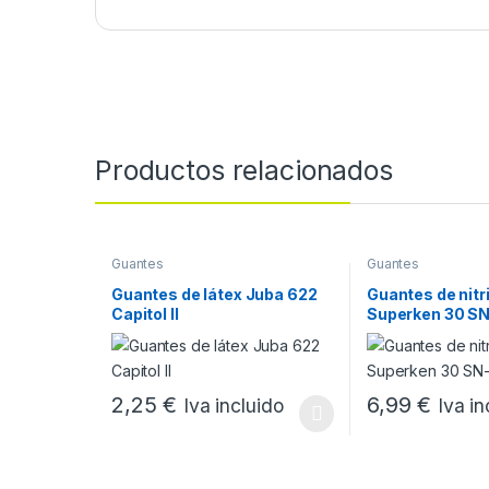
Productos relacionados
Guantes
Guantes
Guantes de látex Juba 622
Guantes de nitri
Capitol II
Superken 30 SN
2,25
€
6,99
€
Iva incluido
Iva in
Este producto tiene múltiples variantes. Las opcione
Este producto tie