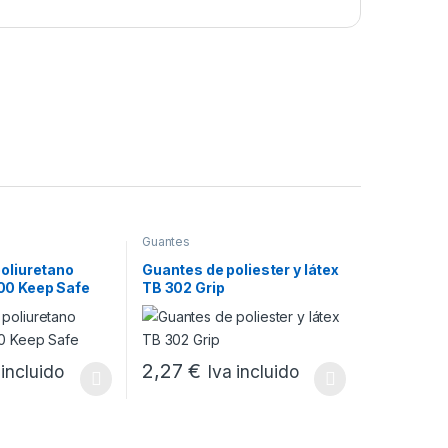
Guantes
oliuretano
Guantes de poliester y látex
0 Keep Safe
TB 302 Grip
2,27
€
 incluido
Iva incluido
e producto
ones se pueden elegir en la página de producto
tiene múltiples variantes. Las opciones se pueden elegir en la págin
Este producto tiene múltiples variantes. Las o