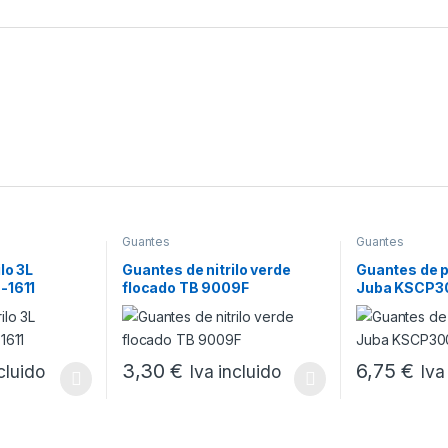
Guantes
Guantes
lo 3L
Guantes de nitrilo verde
Guantes de p
-1611
flocado TB 9009F
Juba KSCP30
3,30
€
6,75
€
cluido
Iva incluido
Iva
s se pueden elegir en la página de producto
ne múltiples variantes. Las opciones se pueden elegir en la página d
Este producto tiene múltiples variantes. Las opci
Este producto 