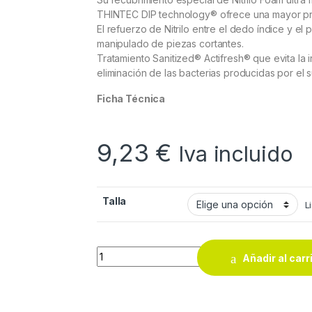
THINTEC DIP technology® ofrece una mayor pr
El refuerzo de Nitrilo entre el dedo índice y el
manipulado de piezas cortantes.
Tratamiento Sanitized® Actifresh® que evita la irr
eliminación de las bacterias producidas por el s
Ficha Técnica
9,23
€
Iva incluido
Talla
L
Guantes 3L Betterfit Ultracut quantity
Añadir al carr