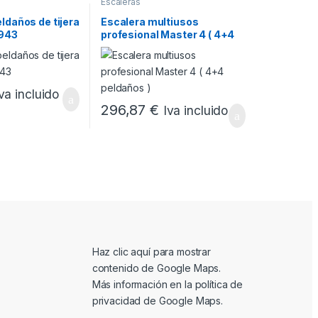
Escaleras
ldaños de tijera
Escalera multiusos
943
profesional Master 4 ( 4+4
peldaños )
va incluido
296,87
€
Iva incluido
Mostrar contenido de Google Maps
Haz clic aquí para mostrar
contenido de Google Maps.
Más información en la
política de
privacidad de Google Maps
.