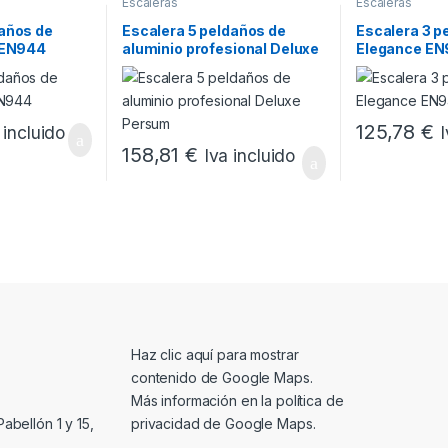
Escaleras
Escaleras
daños de
Escalera 5 peldaños de
Escalera 3 pe
e EN944
aluminio profesional Deluxe
Elegance EN
Persum
125,78
€
 incluido
I
158,81
€
Iva incluido
Mostrar contenido de Google Maps
Haz clic aquí para mostrar
contenido de Google Maps.
Más información en la
política de
privacidad de Google Maps
.
abellón 1 y 15,