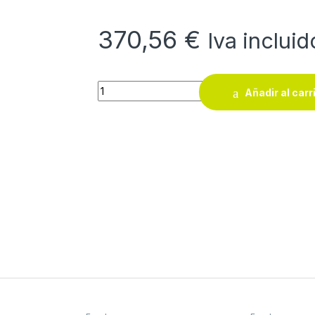
370,56
€
Iva incluid
Escalera multiusos profesional Master 5 ( 5
Añadir al carr