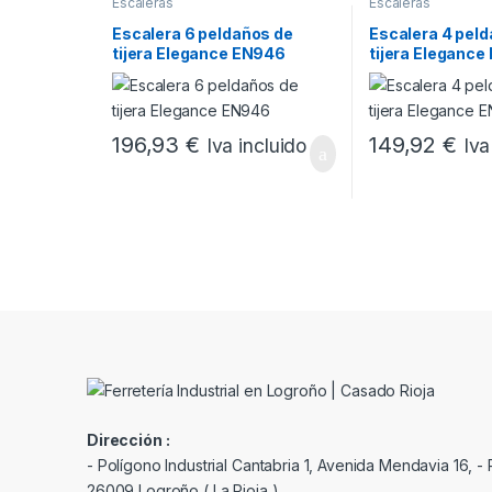
Escaleras
Escaleras
Escalera 6 peldaños de
Escalera 4 pel
tijera Elegance EN946
tijera Eleganc
196,93
€
149,92
€
Iva incluido
Iva
Dirección :
- Polígono Industrial Cantabria 1, Avenida Mendavia 16, - P
26009 Logroño ( La Rioja )