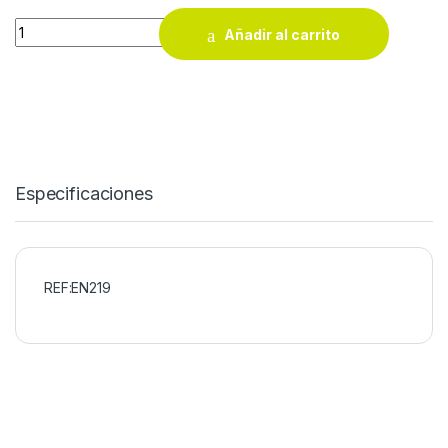
Escalera 19+19 peldaños de aluminio extensible con cuerda 
Añadir al carrito
Especificaciones
REF:EN219