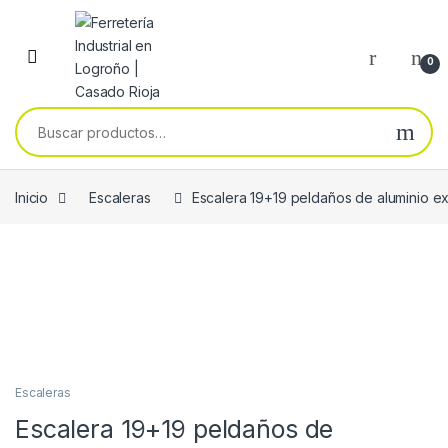
Skip to navigation
Skip to content
0
Buscar por:
Inicio
Escaleras
Escalera 19+19 peldaños de aluminio e
Escaleras
Escalera 19+19 peldaños de