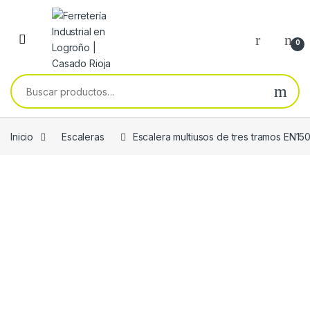
Skip to navigation
Skip to content
0
Buscar por:
Inicio
Escaleras
Escalera multiusos de tres tramos EN150