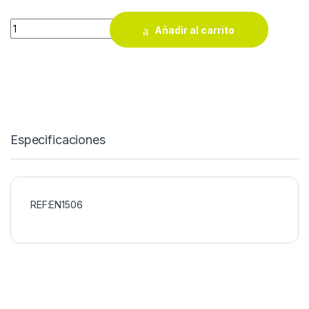
Escalera multiusos de tres tramos EN1506 ( 5 + 6 + 6 peldaños
Añadir al carrito
Especificaciones
REF:EN1506