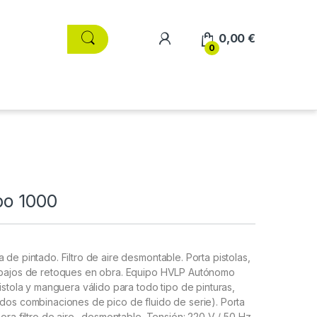
0,00
€
0
bo 1000
de pintado. Filtro de aire desmontable. Porta pistolas,
rabajos de retoques en obra. Equipo HVLP Autónomo
istola y manguera válido para todo tipo de pinturas,
 dos combinaciones de pico de fluido de serie). Porta
pora filtro de aire. desmontable. Tensión: 220 V / 50 Hz