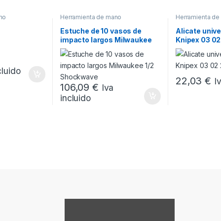
no
Herramienta de mano
Herramienta de
Estuche de 10 vasos de
Alicate uni
impacto largos Milwaukee
Knipex 03 0
1/2 Shockwave
cluido
22,03
€
I
106,09
€
Iva
incluido
Mostrar contenido de Google Maps