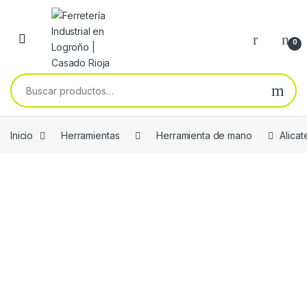
Skip to navigation
Skip to content
0
Buscar por:
Inicio
Herramientas
Herramienta de mano
Alica