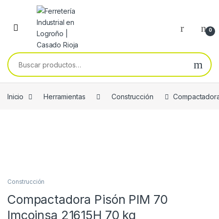
Skip to navigation
Skip to content
0
Buscar por:
Inicio
Herramientas
Construcción
Compactadora 
Construcción
Compactadora Pisón PIM 70
Imcoinsa 21615H 70 kg