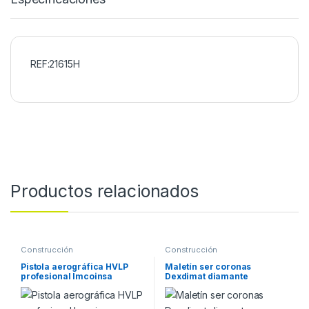
REF:21615H
Productos relacionados
Construcción
Construcción
Pistola aerográfica HVLP
Maletín ser coronas
profesional Imcoinsa
Dexdimat diamante
gravedad 0W09G
posicionado y DPCD