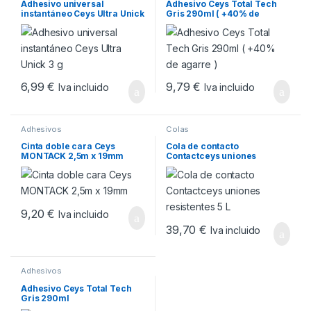
Adhesivo universal
Adhesivo Ceys Total Tech
instantáneo Ceys Ultra Unick
Gris 290ml ( +40% de
3 g
agarre )
6,99
€
9,79
€
Iva incluido
Iva incluido
Adhesivos
Colas
Cinta doble cara Ceys
Cola de contacto
MONTACK 2,5m x 19mm
Contactceys uniones
resistentes 5 L
9,20
€
Iva incluido
39,70
€
Iva incluido
Adhesivos
Adhesivo Ceys Total Tech
Gris 290ml