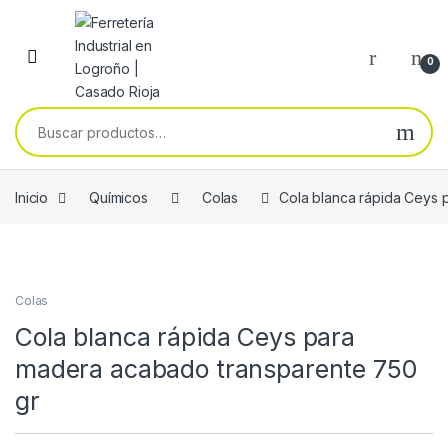
Skip to navigation
Skip to content
0
Buscar por:
Inicio
Químicos
Colas
Cola blanca rápida Ceys 
Colas
Cola blanca rápida Ceys para
madera acabado transparente 750
gr