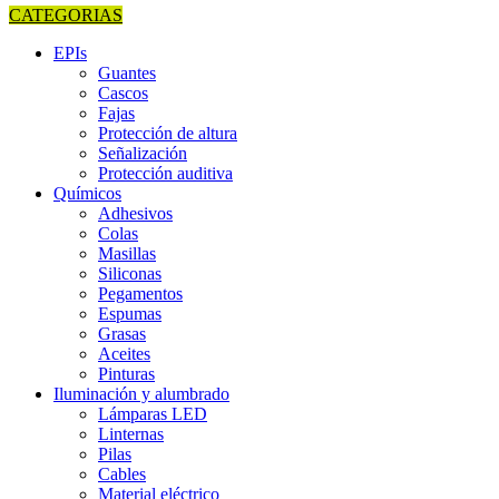
CATEGORIAS
EPIs
Guantes
Cascos
Fajas
Protección de altura
Señalización
Protección auditiva
Químicos
Adhesivos
Colas
Masillas
Siliconas
Pegamentos
Espumas
Grasas
Aceites
Pinturas
Iluminación y alumbrado
Lámparas LED
Linternas
Pilas
Cables
Material eléctrico