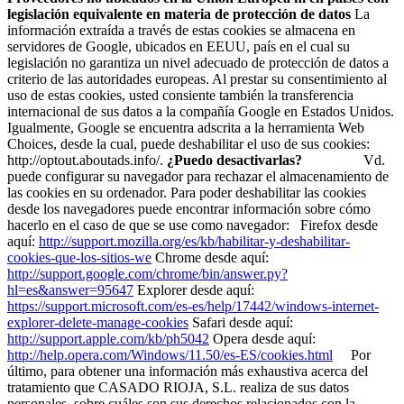
legislación equivalente en materia de protección de datos
La
información extraída a través de estas cookies se almacena en
servidores de Google, ubicados en EEUU, país en el cual su
legislación no garantiza un nivel adecuado de protección de datos a
criterio de las autoridades europeas. Al prestar su consentimiento al
uso de estas cookies, usted consiente también la transferencia
internacional de sus datos a la compañía Google en Estados Unidos.
Igualmente, Google se encuentra adscrita a la herramienta Web
Choices, desde la cual, puede deshabilitar el uso de sus cookies:
http://optout.aboutads.info/.
¿Puedo desactivarlas?
Vd.
puede configurar su navegador para rechazar el almacenamiento de
las cookies en su ordenador. Para poder deshabilitar las cookies
desde los navegadores puede encontrar información sobre cómo
hacerlo en el caso de que se use como navegador: Firefox desde
aquí:
http://support.mozilla.org/es/kb/habilitar-y-deshabilitar-
cookies-que-los-sitios-we
Chrome desde aquí:
http://support.google.com/chrome/bin/answer.py?
hl=es&answer=95647
Explorer desde aquí:
https://support.microsoft.com/es-es/help/17442/windows-internet-
explorer-delete-manage-cookies
Safari desde aquí:
http://support.apple.com/kb/ph5042
Opera desde aquí:
http://help.opera.com/Windows/11.50/es-ES/cookies.html
Por
último, para obtener una información más exhaustiva acerca del
tratamiento que CASADO RIOJA, S.L. realiza de sus datos
personales, sobre cuáles son sus derechos relacionados con la