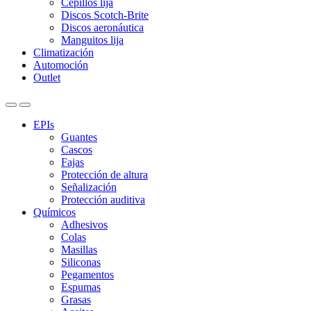
Cepillos lija
Discos Scotch-Brite
Discos aeronáutica
Manguitos lija
Climatización
Automoción
Outlet
EPIs
Guantes
Cascos
Fajas
Protección de altura
Señalización
Protección auditiva
Químicos
Adhesivos
Colas
Masillas
Siliconas
Pegamentos
Espumas
Grasas