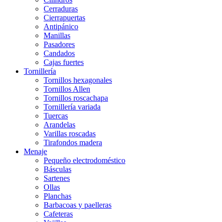
Cerraduras
Cierrapuertas
Antipánico
Manillas
Pasadores
Candados
Cajas fuertes
Tornillería
Tornillos hexagonales
Tornillos Allen
Tornillos roscachapa
Tornillería variada
Tuercas
Arandelas
Varillas roscadas
Tirafondos madera
Menaje
Pequeño electrodoméstico
Básculas
Sartenes
Ollas
Planchas
Barbacoas y paelleras
Cafeteras