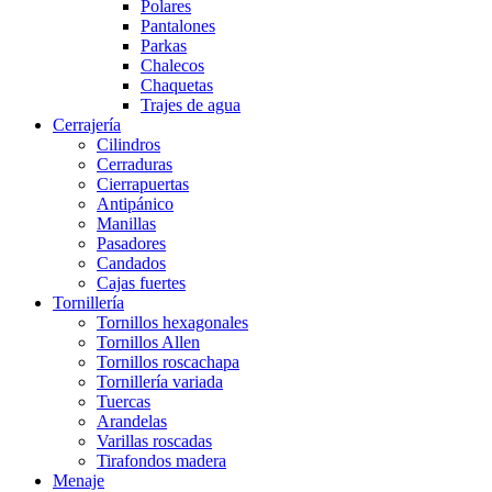
Polares
Pantalones
Parkas
Chalecos
Chaquetas
Trajes de agua
Cerrajería
Cilindros
Cerraduras
Cierrapuertas
Antipánico
Manillas
Pasadores
Candados
Cajas fuertes
Tornillería
Tornillos hexagonales
Tornillos Allen
Tornillos roscachapa
Tornillería variada
Tuercas
Arandelas
Varillas roscadas
Tirafondos madera
Menaje