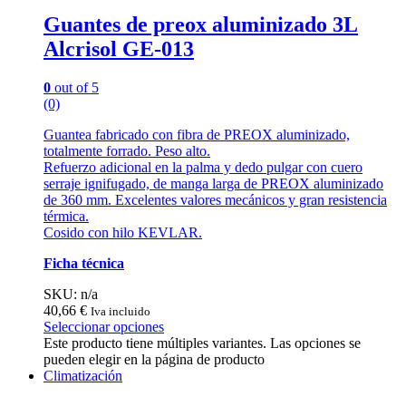
Guantes de preox aluminizado 3L
Alcrisol GE-013
0
out of 5
(0)
Guantea fabricado con fibra de PREOX aluminizado,
totalmente forrado. Peso alto.
Refuerzo adicional en la palma y dedo pulgar con cuero
serraje ignifugado, de manga larga de PREOX aluminizado
de 360 mm. Excelentes valores mecánicos y gran resistencia
térmica.
Cosido con hilo KEVLAR.
Ficha técnica
SKU: n/a
40,66
€
Iva incluido
Seleccionar opciones
Este producto tiene múltiples variantes. Las opciones se
pueden elegir en la página de producto
Climatización