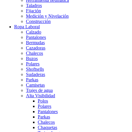
Herramienta neumática
Taladros
Fijación
Medición y Nivelación
Construcción
Ropa Laboral
Calzado
Pantalones
Bermudas
Cazadoras
Chalecos
Buzos
Polares
Shoftsells
Sudaderas
Parkas
Camisetas
Trajes de agua
Alta Visibilidad
Polos
Polares
Pantalones
Parkas
Chalecos
Chaquetas