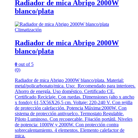
Radiador de mica Abrigo 2000W
blanco/plata
Climatización
Radiador de mica Abrigo 2000W
blanco/plata
0
out of 5
(0)
Radiador de mica Abrigo 2000W blanco/plata. Material:
metal/policarbonato/mica. Uso: Recomendado para interiores.
Ahorro de energía. Uso doméstico. Certificado CE.
Certificado Reciclaje. Con ruedas. Dimensiones (alto x ancho
x fondo): 61,5X56X26,5 cm. Voltaje: 220-240 V. Con rejilla
de protección calefacción. Potencia Máxima:2000W. Con
sistema de protección antivuelco. Termostato Regulable.
Piloto Luminoso. Con recogecable. Fijación portátil. Niveles
de potencia: 1000W y 2000W. Con protección contra
sobrecalentamiento. 4 elementos. Elemento calefactor de
mica.