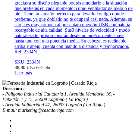
gracias a su diseño plegable podrás amoldarlo a la situación
que prefieras en cada momento: como ventilador de mesa o de
pie. Tiene un tamaño perfecto para llevarlo contigo donde
prefieras, ya que doblado no te ocupará casi nada. Además, su
carga es muy cómoda al presentar conexión USB con batería
recargable de alta calidad. Sus3 niveles de velocidad + modo
naturaleza te proporcionarán desde un aire/corriente suave,
hasta uno con una potencia media. Su cabezal es reclinable
arriba y abajo, cuenta con mando a distancia y temporizador.
Ref: 2334N.
SKU: 2334N
38,80
€
Iva incluido
Leer más
Dirección :
- Polígono Industrial Cantabria 1, Avenida Mendavia 16, -
Pabellón 1 y 15, 26009 Logroño ( La Rioja )
- Avenida Solidaridad 47, 26003 Logroño ( La Rioja )
E-mail: marketing@casadorioja.com