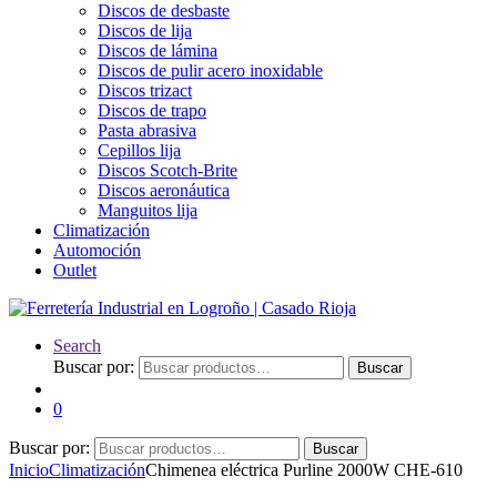
Discos de desbaste
Discos de lija
Discos de lámina
Discos de pulir acero inoxidable
Discos trizact
Discos de trapo
Pasta abrasiva
Cepillos lija
Discos Scotch-Brite
Discos aeronáutica
Manguitos lija
Climatización
Automoción
Outlet
Search
Buscar por:
Buscar
0
Buscar por:
Buscar
Inicio
Climatización
Chimenea eléctrica Purline 2000W CHE-610