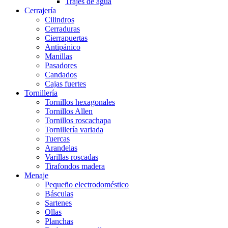
Trajes de agua
Cerrajería
Cilindros
Cerraduras
Cierrapuertas
Antipánico
Manillas
Pasadores
Candados
Cajas fuertes
Tornillería
Tornillos hexagonales
Tornillos Allen
Tornillos roscachapa
Tornillería variada
Tuercas
Arandelas
Varillas roscadas
Tirafondos madera
Menaje
Pequeño electrodoméstico
Básculas
Sartenes
Ollas
Planchas