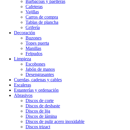
Barbacoas y paelleras
Cafeteras
Vajillas
Carros de compra
Tablas de plancha
Grifería
Decoración
Buzones
Topes puerta
Manillas
Felpudos
Limpieza
Escobones
Jabón de manos
Desengrasantes
Cuerdas, cadenas y cables
Escaleras
Estanterías y ordenación
Abrasivos
Discos de corte
Discos de desbaste
Discos de lija
Discos de lámina
Discos de pulir acero inoxidable
Discos trizact