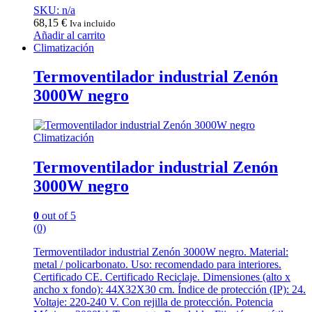
SKU: n/a
68,15
€
Iva incluido
Añadir al carrito
Climatización
Termoventilador industrial Zenón
3000W negro
Climatización
Termoventilador industrial Zenón
3000W negro
0
out of 5
(0)
Termoventilador industrial Zenón 3000W negro. Material:
metal / policarbonato. Uso: recomendado para interiores.
Certificado CE. Certificado Reciclaje. Dimensiones (alto x
ancho x fondo): 44X32X30 cm. Índice de protección (IP): 24.
Voltaje: 220-240 V. Con rejilla de protección. Potencia