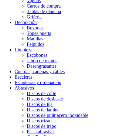
Vajillas
Carros de compra
Tablas de plancha
Grifería
Decoración
Buzones
Topes puerta
Manillas
Felpudos
Limpieza
Escobones
Jabón de manos
Desengrasantes
Cuerdas, cadenas y cables
Escaleras
Estanterías y ordenación
Abrasivos
Discos de corte
Discos de desbaste
Discos de lija
Discos de lámina
Discos de pulir acero inoxidable
Discos trizact
Discos de trapo
Pasta abrasiva