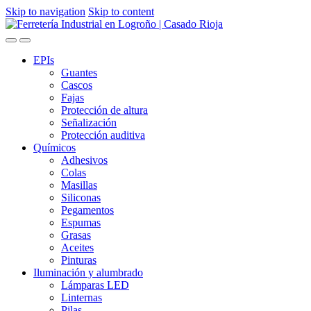
Skip to navigation
Skip to content
EPIs
Guantes
Cascos
Fajas
Protección de altura
Señalización
Protección auditiva
Químicos
Adhesivos
Colas
Masillas
Siliconas
Pegamentos
Espumas
Grasas
Aceites
Pinturas
Iluminación y alumbrado
Lámparas LED
Linternas
Pilas