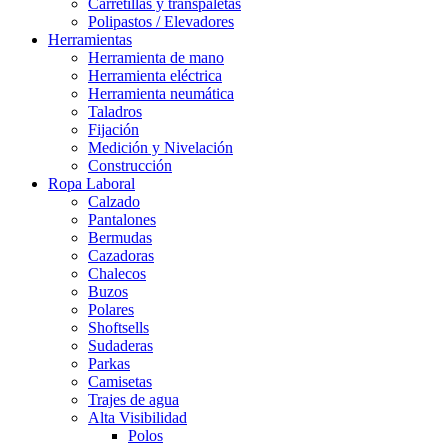
Carretillas y transpaletas
Polipastos / Elevadores
Herramientas
Herramienta de mano
Herramienta eléctrica
Herramienta neumática
Taladros
Fijación
Medición y Nivelación
Construcción
Ropa Laboral
Calzado
Pantalones
Bermudas
Cazadoras
Chalecos
Buzos
Polares
Shoftsells
Sudaderas
Parkas
Camisetas
Trajes de agua
Alta Visibilidad
Polos