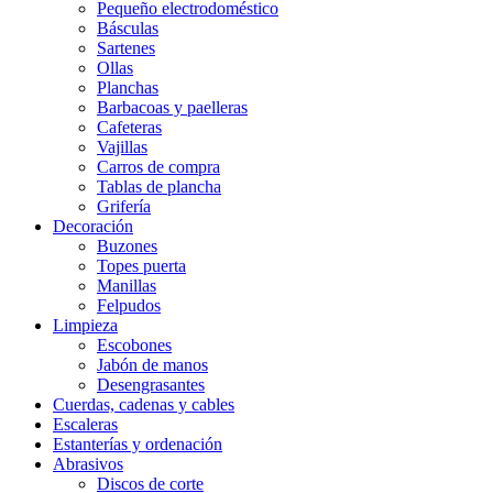
Pequeño electrodoméstico
Básculas
Sartenes
Ollas
Planchas
Barbacoas y paelleras
Cafeteras
Vajillas
Carros de compra
Tablas de plancha
Grifería
Decoración
Buzones
Topes puerta
Manillas
Felpudos
Limpieza
Escobones
Jabón de manos
Desengrasantes
Cuerdas, cadenas y cables
Escaleras
Estanterías y ordenación
Abrasivos
Discos de corte