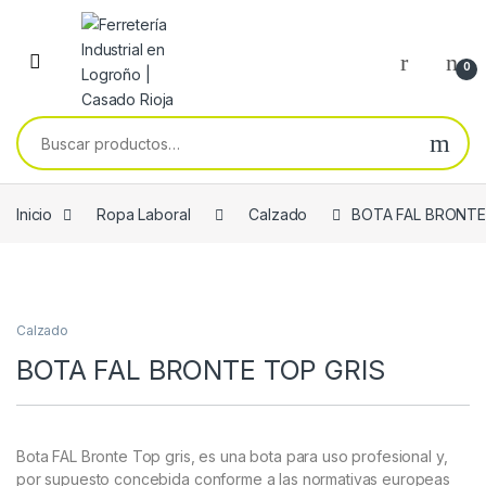
Skip to navigation
Skip to content
0
Buscar por:
Inicio
Ropa Laboral
Calzado
BOTA FAL BRONTE
Calzado
BOTA FAL BRONTE TOP GRIS
Bota FAL Bronte Top gris, es una bota para uso profesional y,
por supuesto concebida conforme a las normativas europeas