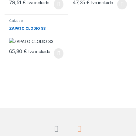
79,51
€
47,25
€
Iva incluido
Iva incluido
Este producto tiene múltiples variantes. Las opciones se pueden
Este producto tiene múltiples v
Calzado
ZAPATO CLODIO S3
65,80
€
Iva incluido
Este producto tiene múltiples variantes. Las opciones se pueden