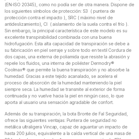
(EN-ISO 20345), como no podía ser de otra manera. Dispone de
los siguientes símbolos de protección: S3 ( puntera de
protección contra el impacto ), SRC ( máximo nivel de
antideslizamiento), CI ( aislamiento de la suela contra el frío ).
Sin embargo, la principal característica de este modelo es su
excelente transpirabilidad combinada con una buena
hidrofugación. Esta alta capacidad de transpiración se debe a
su fabricación en piel serraje y sobre todo en textil Cordura de
dos capas, una externa de poliamida que resiste la abrasión y
repele los fluidos, una interna de poliéster Dermodry®
Coolmax® que permite la buena transpiración y no absorbe la
humedad. Gracias a este tejido acanalado, se acelera el
proceso de absorción de la humedad manteniendo la piel
siempre seca. La humedad se transmite al exterior de forma
continuada y no vuelve hacia la piel en ningún caso, lo que
aporta al usuario una sensación agradable de confort.
Además de su transpiración, la bota Bronte
de Fal Seguridad,
ofrece las siguientes ventajas: Puntera de seguridad no
metálica ultraligera Vincap, capaz de aguantar un impacto de
hasta 200 julios, equivalente a la caída vertical de una masa de