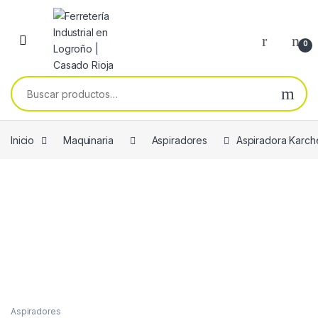
Skip to navigation
Skip to content
0
Buscar por:
Inicio
Maquinaria
Aspiradores
Aspiradora Karche
Aspiradores