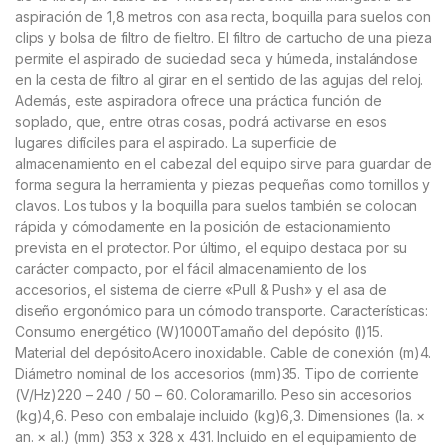
aspiración de 1,8 metros con asa recta, boquilla para suelos con
clips y bolsa de filtro de fieltro. El filtro de cartucho de una pieza
permite el aspirado de suciedad seca y húmeda, instalándose
en la cesta de filtro al girar en el sentido de las agujas del reloj.
Además, este aspiradora ofrece una práctica función de
soplado, que, entre otras cosas, podrá activarse en esos
lugares difíciles para el aspirado. La superficie de
almacenamiento en el cabezal del equipo sirve para guardar de
forma segura la herramienta y piezas pequeñas como tornillos y
clavos. Los tubos y la boquilla para suelos también se colocan
rápida y cómodamente en la posición de estacionamiento
prevista en el protector. Por último, el equipo destaca por su
carácter compacto, por el fácil almacenamiento de los
accesorios, el sistema de cierre «Pull & Push» y el asa de
diseño ergonómico para un cómodo transporte. Características:
Consumo energético (W)1000Tamaño del depósito (l)15.
Material del depósitoAcero inoxidable. Cable de conexión (m)4.
Diámetro nominal de los accesorios (mm)35. Tipo de corriente
(V/
Hz
)220 – 240 / 50 – 60. Coloramarillo. Peso sin accesorios
(kg)4,6. Peso con embalaje incluido (kg)6,3. Dimensiones (la. ×
an. × al.) (mm) 353 x 328 x 431. Incluido en el equipamiento de