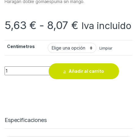
Haragán doble gomaespuma sin mango.
Rango de pr
5,63
€
-
8,07
€
Iva incluido
Centímetros
Limpiar
Haragán doble gomaespuma sin mango quantity
Añadir al carrito
Especificaciones