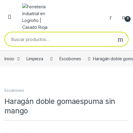
Skip to navigation
Skip to content
0
Buscar por:
Inicio
Limpieza
Escobones
Haragán doble gom
Escobones
Haragán doble gomaespuma sin
mango