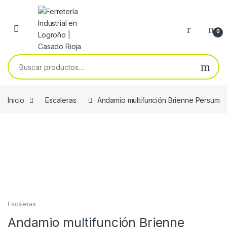
Skip to navigation
Skip to content
0
Buscar por:
Inicio
Escaleras
Andamio multifunción Brienne Persum
Escaleras
Andamio multifunción Brienne