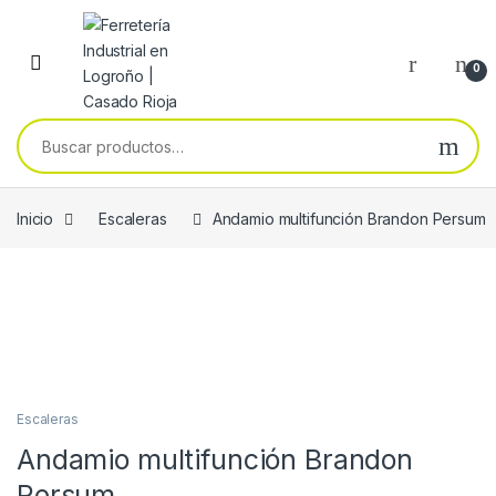
Skip to navigation
Skip to content
0
Buscar por:
Inicio
Escaleras
Andamio multifunción Brandon Persum
Escaleras
Andamio multifunción Brandon
Persum