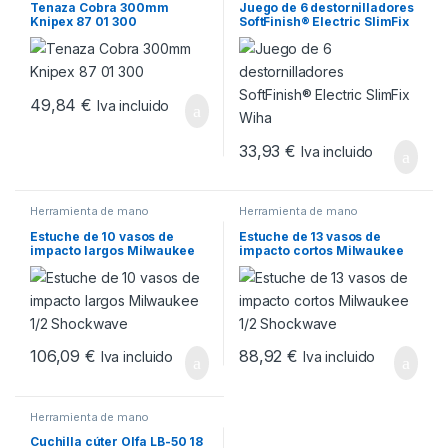
Tenaza Cobra 300mm
Juego de 6 destornilladores
Knipex 87 01 300
SoftFinish® Electric SlimFix
Wiha
49,84
€
Iva incluido
33,93
€
Iva incluido
Herramienta de mano
Herramienta de mano
Estuche de 10 vasos de
Estuche de 13 vasos de
impacto largos Milwaukee
impacto cortos Milwaukee
1/2 Shockwave
1/2 Shockwave
106,09
€
88,92
€
Iva incluido
Iva incluido
Herramienta de mano
Cuchilla cúter Olfa LB-50 18