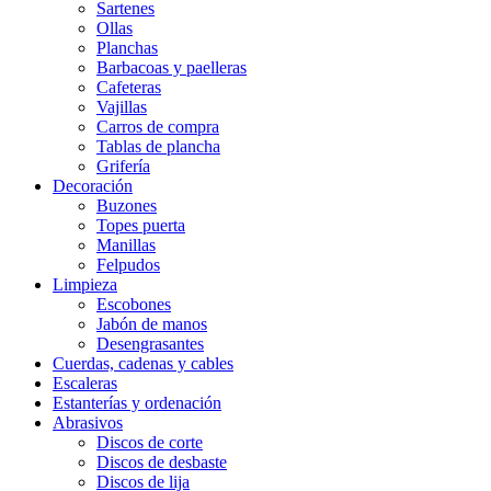
Sartenes
Ollas
Planchas
Barbacoas y paelleras
Cafeteras
Vajillas
Carros de compra
Tablas de plancha
Grifería
Decoración
Buzones
Topes puerta
Manillas
Felpudos
Limpieza
Escobones
Jabón de manos
Desengrasantes
Cuerdas, cadenas y cables
Escaleras
Estanterías y ordenación
Abrasivos
Discos de corte
Discos de desbaste
Discos de lija