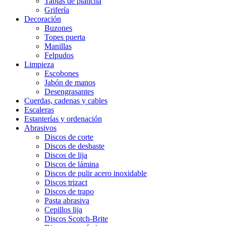
Tablas de plancha
Grifería
Decoración
Buzones
Topes puerta
Manillas
Felpudos
Limpieza
Escobones
Jabón de manos
Desengrasantes
Cuerdas, cadenas y cables
Escaleras
Estanterías y ordenación
Abrasivos
Discos de corte
Discos de desbaste
Discos de lija
Discos de lámina
Discos de pulir acero inoxidable
Discos trizact
Discos de trapo
Pasta abrasiva
Cepillos lija
Discos Scotch-Brite