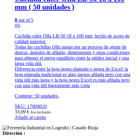
mm ( 50 unidades )
0
out of 5
(0)
Cuchilla cúter Olfa LB-50 18 x 100 mm, hecho de acero de
calidad superior.
Todas las cuchillas Olfa pasan por un proceso de ajuste de
dureza, ángulos de afilado, dimensiones y otras condiciones
para obtener el mejor equilibrio entre la nitidez inicial y una
larga vida útil.
Diferencia entre la hoja negra plateada o negra de Excel: la
hoja plateada tradicional es algo menos afilada pero con una
vida útil más larga y la hoja negra Excel es más afilada pero
con una vida útil ligeramente más corta
Contiene: 50 unidades.
SKU: 17004010
33,09
€
Iva incluido
Añadir al carrito
Dirección :