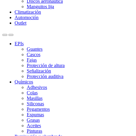
Discos aeronáutica
Manguitos lija
Climatización
Automoción
Outlet
EPIs
Guantes
Cascos
Fajas
Protección de altura
Señalización
Protección auditiva
Químicos
Adhesivos
Colas
Masillas
Siliconas
Pegamentos
Espumas
Grasas
Aceites
Pinturas