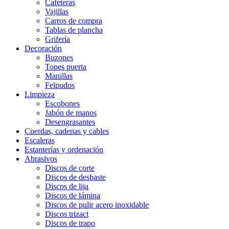
Cafeteras
Vajillas
Carros de compra
Tablas de plancha
Grifería
Decoración
Buzones
Topes puerta
Manillas
Felpudos
Limpieza
Escobones
Jabón de manos
Desengrasantes
Cuerdas, cadenas y cables
Escaleras
Estanterías y ordenación
Abrasivos
Discos de corte
Discos de desbaste
Discos de lija
Discos de lámina
Discos de pulir acero inoxidable
Discos trizact
Discos de trapo