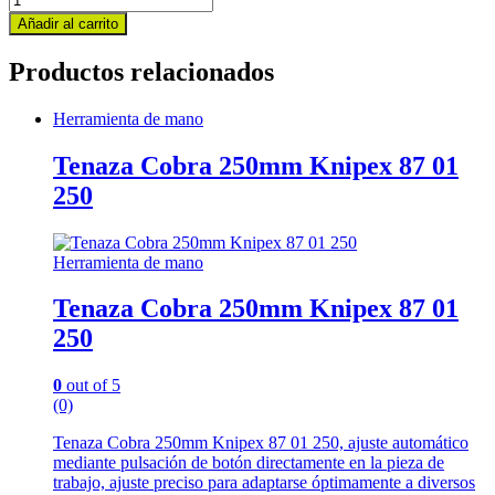
Mannesmann
Añadir al carrito
M98430
(
Productos relacionados
215
piezas
)
Herramienta de mano
quantity
Tenaza Cobra 250mm Knipex 87 01
250
Herramienta de mano
Tenaza Cobra 250mm Knipex 87 01
250
0
out of 5
(0)
Tenaza Cobra 250mm Knipex 87 01 250, ajuste automático
mediante pulsación de botón directamente en la pieza de
trabajo, ajuste preciso para adaptarse óptimamente a diversos