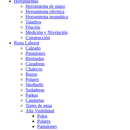
Herramientas
Herramienta de mano
Herramienta eléctrica
Herramienta neumática
Taladros
Fijación
Medición y Nivelación
Construcción
Ropa Laboral
Calzado
Pantalones
Bermudas
Cazadoras
Chalecos
Buzos
Polares
Shoftsells
Sudaderas
Parkas
Camisetas
Trajes de agua
Alta Visibilidad
Polos
Polares
Pantalones