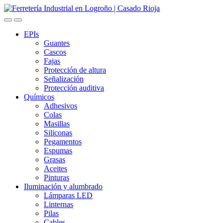
Skip
Skip
to
to
navigation
content
EPIs
Guantes
Cascos
Fajas
Protección de altura
Señalización
Protección auditiva
Químicos
Adhesivos
Colas
Masillas
Siliconas
Pegamentos
Espumas
Grasas
Aceites
Pinturas
Iluminación y alumbrado
Lámparas LED
Linternas
Pilas
Cables