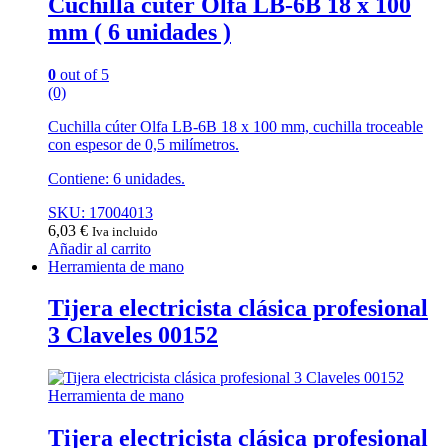
Cuchilla cúter Olfa LB-6B 18 x 100
mm ( 6 unidades )
0
out of 5
(0)
Cuchilla cúter Olfa LB-6B 18 x 100 mm, cuchilla troceable
con espesor de 0,5 milímetros.
Contiene: 6 unidades.
SKU: 17004013
6,03
€
Iva incluido
Añadir al carrito
Herramienta de mano
Tijera electricista clásica profesional
3 Claveles 00152
Herramienta de mano
Tijera electricista clásica profesional