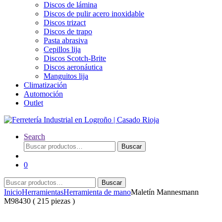
Discos de lámina
Discos de pulir acero inoxidable
Discos trizact
Discos de trapo
Pasta abrasiva
Cepillos lija
Discos Scotch-Brite
Discos aeronáutica
Manguitos lija
Climatización
Automoción
Outlet
Search
Buscar
Buscar
por:
0
Buscar
Buscar
por:
Inicio
Herramientas
Herramienta de mano
Maletín Mannesmann
M98430 ( 215 piezas )