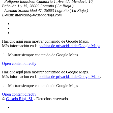
- Polígono Industrial Cantabria 1, Avenida Mendavia 16, -
Pabellón 1 y 15, 26009 Logroño ( La Rioja )
- Avenida Solidaridad 47, 26003 Logroño ( La Rioja )
E-mail: marketing@casadorioja.com
Mostrar
Haz clic aquí para mostrar contenido de Google Maps.
contenido
Más información en la
política de privacidad de Google Maps
.
de
Google
Mostrar siempre contenido de Google Maps
Maps
Open content directly
Mostrar
Haz clic aquí para mostrar contenido de Google Maps.
contenido
Más información en la
política de privacidad de Google Maps
.
de
Google
Mostrar siempre contenido de Google Maps
Maps
Open content directly
©
Casado Rioja SL
- Derechos reservados