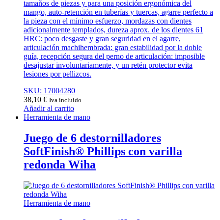
tamaños de piezas y para una posición ergonómica del
mango, auto-retención en tuberías y tuercas, agarre perfecto a
la pieza con el mínimo esfuerzo, mordazas con dientes
adicionalmente templados, dureza aprox. de los dientes 61
HRC: poco desgaste y gran seguridad en el agarre,
articulación machihembrada: gran estabilidad por la doble
guía, recepción segura del perno de articulación: imposible
desajustar involuntariamente, y un retén protector evita
lesiones por pellizcos.
SKU: 17004280
38,10
€
Iva incluido
Añadir al carrito
Herramienta de mano
Juego de 6 destornilladores
SoftFinish® Phillips con varilla
redonda Wiha
Herramienta de mano