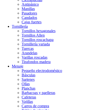
Antipánico
Manillas
Pasadores
Candados
Cajas fuertes
Tornillería
Tornillos hexagonales
Tornillos Allen
Tornillos roscachapa
Tornillería variada
Tuercas
Arandelas
Varillas roscadas
Tirafondos madera
Menaje
Pequeño electrodoméstico
Básculas
Sartenes
Ollas
Planchas
Barbacoas y paelleras
Cafeteras
Vajillas
Carros de compra