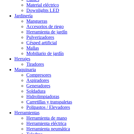
Material eléctrico
Downlights LED
Jardinería
Mangueras
Accesorios de riego
Herramienta de jardín
Pulverizadores
Césped artificial
Mallas
Mobiliario de jardín
Herrajes
Tiradores
Maquinaria
Compresores
Aspiradores
Generadores
Soldadura
Hidrolimpiadoras
Carretillas y transpaletas
Polipastos / Elevadores
Herramientas
Herramienta de mano
Herramienta eléctrica
Herramienta neumática