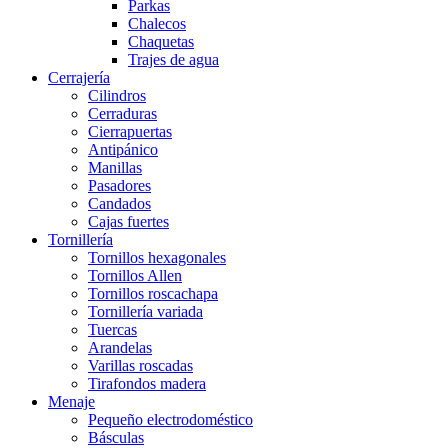
Parkas
Chalecos
Chaquetas
Trajes de agua
Cerrajería
Cilindros
Cerraduras
Cierrapuertas
Antipánico
Manillas
Pasadores
Candados
Cajas fuertes
Tornillería
Tornillos hexagonales
Tornillos Allen
Tornillos roscachapa
Tornillería variada
Tuercas
Arandelas
Varillas roscadas
Tirafondos madera
Menaje
Pequeño electrodoméstico
Básculas