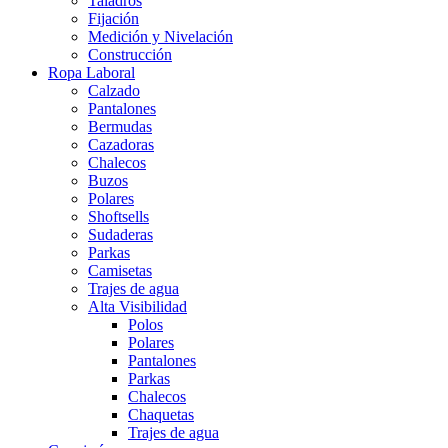
Taladros
Fijación
Medición y Nivelación
Construcción
Ropa Laboral
Calzado
Pantalones
Bermudas
Cazadoras
Chalecos
Buzos
Polares
Shoftsells
Sudaderas
Parkas
Camisetas
Trajes de agua
Alta Visibilidad
Polos
Polares
Pantalones
Parkas
Chalecos
Chaquetas
Trajes de agua