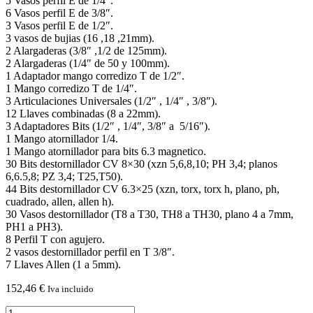
5 Vasos perfil E de 1/4″.
6 Vasos perfil E de 3/8″.
3 Vasos perfil E de 1/2″.
3 vasos de bujias (16 ,18 ,21mm).
2 Alargaderas (3/8″ ,1/2 de 125mm).
2 Alargaderas (1/4″ de 50 y 100mm).
1 Adaptador mango corredizo T de 1/2″.
1 Mango corredizo T de 1/4″.
3 Articulaciones Universales (1/2″ , 1/4″ , 3/8″).
12 Llaves combinadas (8 a 22mm).
3 Adaptadores Bits (1/2″ , 1/4″, 3/8″ a 5/16″).
1 Mango atornillador 1/4.
1 Mango atornillador para bits 6.3 magnetico.
30 Bits destornillador CV 8×30 (xzn 5,6,8,10; PH 3,4; planos
6,6.5,8; PZ 3,4; T25,T50).
44 Bits destornillador CV 6.3×25 (xzn, torx, torx h, plano, ph,
cuadrado, allen, allen h).
30 Vasos destornillador (T8 a T30, TH8 a TH30, plano 4 a 7mm,
PH1 a PH3).
8 Perfil T con agujero.
2 vasos destornillador perfil en T 3/8″.
7 Llaves Allen (1 a 5mm).
152,46
€
Iva incluido
Maletín