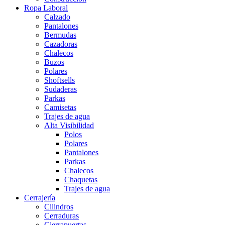
Ropa Laboral
Calzado
Pantalones
Bermudas
Cazadoras
Chalecos
Buzos
Polares
Shoftsells
Sudaderas
Parkas
Camisetas
Trajes de agua
Alta Visibilidad
Polos
Polares
Pantalones
Parkas
Chalecos
Chaquetas
Trajes de agua
Cerrajería
Cilindros
Cerraduras
Cierrapuertas