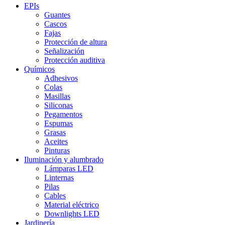
EPIs
Guantes
Cascos
Fajas
Protección de altura
Señalización
Protección auditiva
Químicos
Adhesivos
Colas
Masillas
Siliconas
Pegamentos
Espumas
Grasas
Aceites
Pinturas
Iluminación y alumbrado
Lámparas LED
Linternas
Pilas
Cables
Material eléctrico
Downlights LED
Jardinería