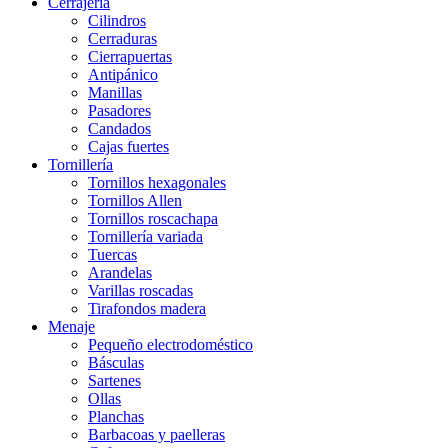
Cerrajería
Cilindros
Cerraduras
Cierrapuertas
Antipánico
Manillas
Pasadores
Candados
Cajas fuertes
Tornillería
Tornillos hexagonales
Tornillos Allen
Tornillos roscachapa
Tornillería variada
Tuercas
Arandelas
Varillas roscadas
Tirafondos madera
Menaje
Pequeño electrodoméstico
Básculas
Sartenes
Ollas
Planchas
Barbacoas y paelleras