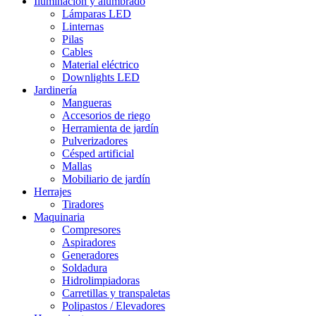
Iluminación y alumbrado
Lámparas LED
Linternas
Pilas
Cables
Material eléctrico
Downlights LED
Jardinería
Mangueras
Accesorios de riego
Herramienta de jardín
Pulverizadores
Césped artificial
Mallas
Mobiliario de jardín
Herrajes
Tiradores
Maquinaria
Compresores
Aspiradores
Generadores
Soldadura
Hidrolimpiadoras
Carretillas y transpaletas
Polipastos / Elevadores