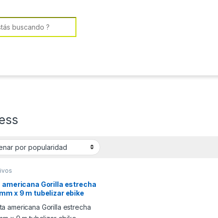
or:
less
ivos
 americana Gorilla estrecha
mm x 9 m tubelizar ebike
leta