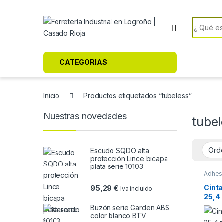
Skip to navigation
Skip to content
Search f
CATEGORIAS
Inicio
Productos etiquetados “tubeless”
Nuestras novedades
tube
Escudo SQDO alta
protección Lince bicapa
plata serie 10103
Adhes
Cinta
95,29
€
Iva incluido
25,4 
bicic
Buzón serie Garden ABS
color blanco BTV