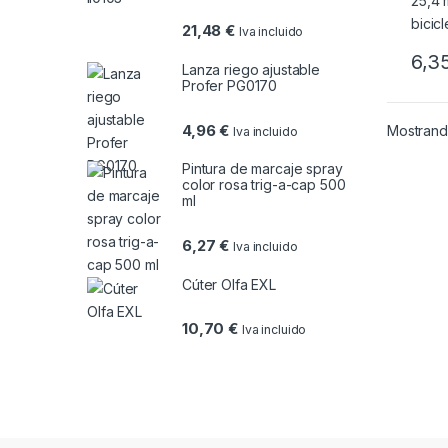
21,48
€
Iva incluido
6,3
Lanza riego ajustable
Profer PG0170
4,96
€
Mostrando
Iva incluido
Pintura de marcaje spray
color rosa trig-a-cap 500
ml
6,27
€
Iva incluido
Cúter Olfa EXL
10,70
€
Iva incluido