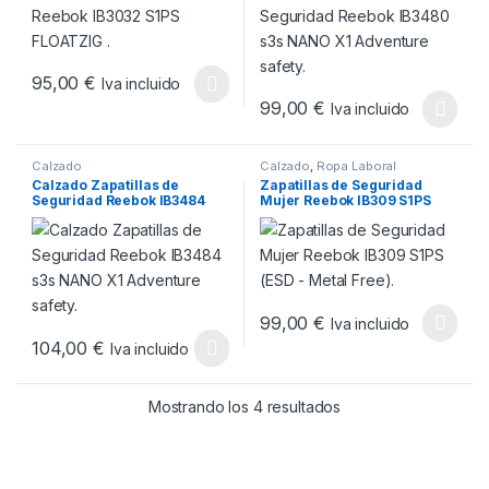
95,00
€
Iva incluido
Este producto tiene múltiples variantes. Las opciones se pueden
99,00
€
Iva incluido
Este producto tiene múltiples v
Calzado
Calzado
,
Ropa Laboral
Calzado Zapatillas de
Zapatillas de Seguridad
Seguridad Reebok IB3484
Mujer Reebok IB309 S1PS
s3s NANO X1 Adventure
(ESD – Metal Free).
safety.
99,00
€
Iva incluido
Este producto tiene múltiples v
104,00
€
Iva incluido
Este producto tiene múltiples variantes. Las opciones se pueden
Ordenado por popul
Mostrando los 4 resultados