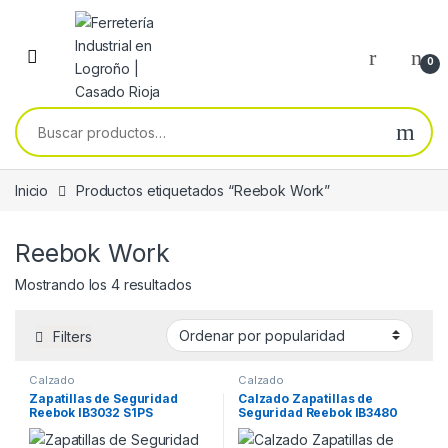
Skip to navigation
Skip to content
0
Buscar por:
Inicio
Productos etiquetados “Reebok Work”
Reebok Work
Ordenado por popularidad
Mostrando los 4 resultados
Filters
Calzado
Calzado
Zapatillas de Seguridad
Calzado Zapatillas de
Reebok IB3032 S1PS
Seguridad Reebok IB3480
FLOATZIG .
s3s NANO X1 Adventure
safety.