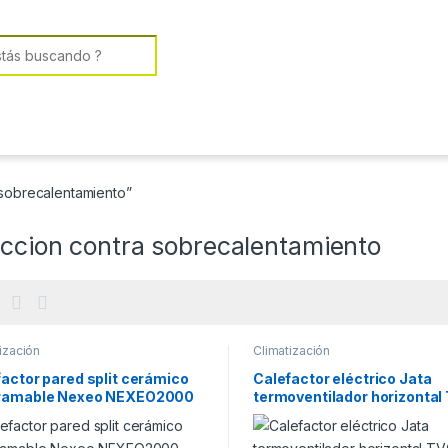
or:
 sobrecalentamiento”
eccion contra sobrecalentamiento
ización
Climatización
actor pared split cerámico
Calefactor eléctrico Jata
ramable Nexeo NEXEO2000
termoventilador horizontal