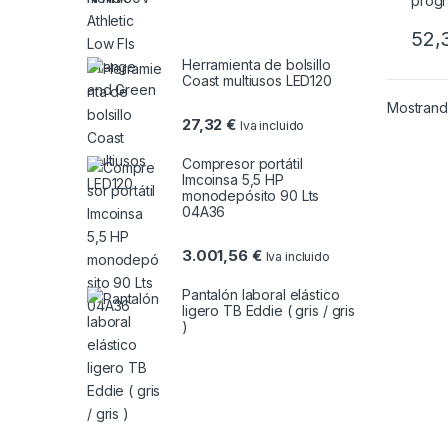
52,
Herramienta de bolsillo
Coast multiusos LED120
Mostrando
27,32
€
Iva incluido
Compresor portátil
Imcoinsa 5,5 HP
monodepósito 90 Lts
04A36
3.001,56
€
Iva incluido
Pantalón laboral elástico
ligero TB Eddie ( gris / gris
)