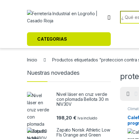
Skip to navigation
Skip to content
Search f
CATEGORIAS
Inicio
Productos etiquetados “proteccion contra
Nuestras novedades
prot
Nivel láser en cruz verde
con plomada Bellota 30 m
NIV30V
Climat
Calef
198,20
€
Iva incluido
prog
Zapato Norisk Athletic Low
Fls Orange and Green