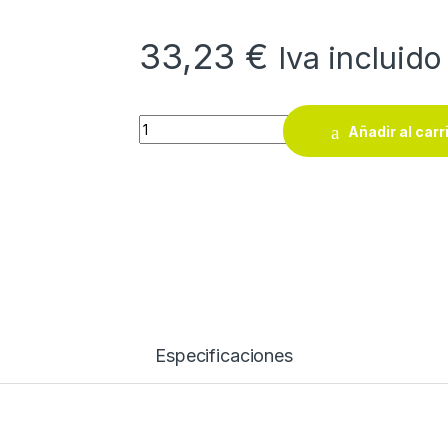
33,23
€
Iva incluido
Calefactor eléctrico Jata termoventilador h
Añadir al carr
Especificaciones