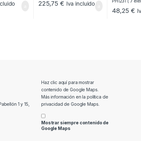
225,75
€
ncluido
Iva incluido
48,25
€
I
Mostrar contenido de Google Maps
Haz clic aquí para mostrar
contenido de Google Maps.
Más información en la
política de
privacidad de Google Maps
.
abellón 1 y 15,
Mostrar siempre contenido de
Google Maps