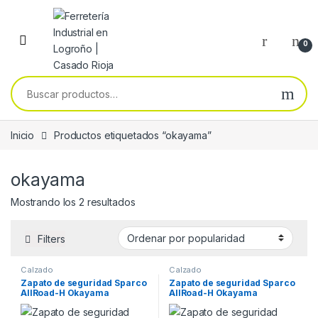
Skip to navigation
Skip to content
0
Buscar por:
Inicio
Productos etiquetados “okayama”
okayama
Ordenado por popularidad
Mostrando los 2 resultados
Filters
Calzado
Calzado
Zapato de seguridad Sparco
Zapato de seguridad Sparco
AllRoad-H Okayama
AllRoad-H Okayama