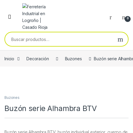
Skip to navigation
Skip to content
0
Buscar por:
Inicio
Decoración
Buzones
Buzón serie Alhamb
Buzones
Buzón serie Alhambra BTV
Buzón serie Alhambra BTV, buzón individual exterior, cuerpo de