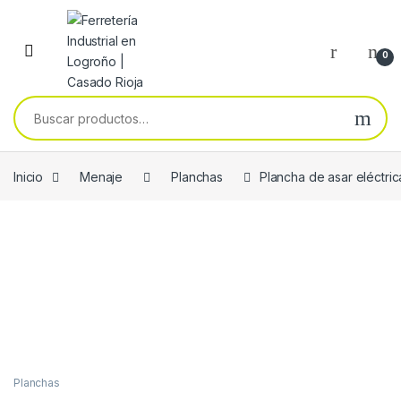
Skip to navigation
Skip to content
0
Buscar por:
Inicio
Menaje
Planchas
Plancha de asar eléctri
Planchas