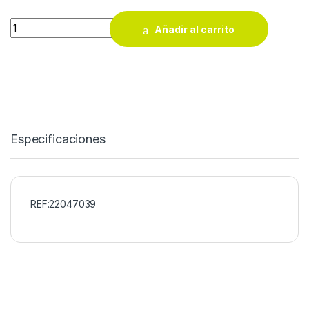
Plancha de asar eléctrica Jata GR555A quantity
Añadir al carrito
Especificaciones
REF:22047039