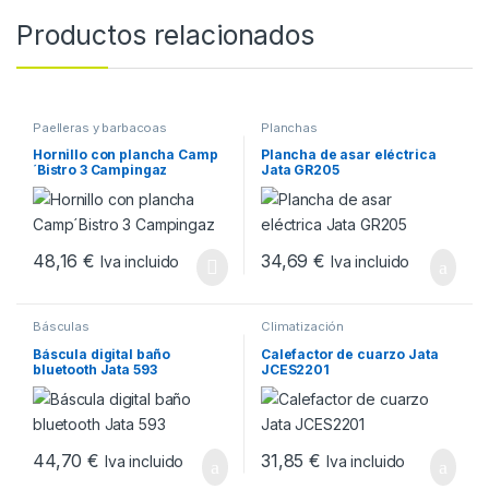
Productos relacionados
Paelleras y barbacoas
Planchas
Hornillo con plancha Camp
Plancha de asar eléctrica
´Bistro 3 Campingaz
Jata GR205
48,16
€
34,69
€
Iva incluido
Iva incluido
Básculas
Climatización
Báscula digital baño
Calefactor de cuarzo Jata
bluetooth Jata 593
JCES2201
44,70
€
31,85
€
Iva incluido
Iva incluido