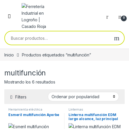
Skip to navigation
Skip to content
0
Buscar por:
Inicio
Productos etiquetados “multifunción”
multifunción
Ordenado por popularidad
Mostrando los 6 resultados
Filters
Herramienta eléctrica
Linternas
Esmeril multifunción Ayerbe
Linterna multifunción EDM
largo alcance, luz principal
10W + lateral 3W y Power
bank 350lm