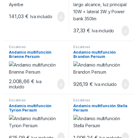
141,03
€
Iva incluido
37,33
€
Iva incluido
Escaleras
Escaleras
Andamio multifunción
Andamio multifunción
Brienne Persum
Brandon Persum
2.008,66
€
Iva
926,19
€
Iva incluido
incluido
Escaleras
Escaleras
Andamio multifunción
Andamio multifunción Stella
Tyrion Persum
Persum
625,09
€
1.006,24
€
Iva incluido
Iva incluido