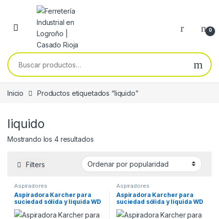
Skip to navigation
Skip to content
0
Buscar por:
Inicio
Productos etiquetados “liquido”
liquido
Ordenado por popularidad
Mostrando los 4 resultados
Filters
Aspiradores
Aspiradores
Aspiradora Karcher para
Aspiradora Karcher para
suciedad sólida y líquida WD
suciedad sólida y líquida WD
6 P S
3 S