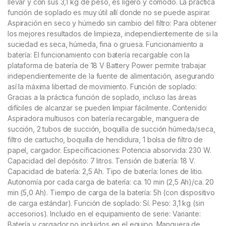
llevar y con sus 3,1 kg de peso, es ligero y cómodo. La práctica
función de soplado es muy útil allí donde no se puede aspirar.
Aspiración en seco y húmedo sin cambio del filtro: Para obtener
los mejores resultados de limpieza, independientemente de si la
suciedad es seca, húmeda, fina o gruesa. Funcionamiento a
batería: El funcionamiento con batería recargable con la
plataforma de batería de 18 V Battery Power permite trabajar
independientemente de la fuente de alimentación, asegurando
así la máxima libertad de movimiento. Función de soplado:
Gracias a la práctica función de soplado, incluso las áreas
difíciles de alcanzar se pueden limpiar fácilmente. Contenido:
Aspiradora multiusos con batería recargable, manguera de
succión, 2 tubos de succión, boquilla de succión húmeda/seca,
filtro de cartucho, boquilla de hendidura, 1 bolsa de filtro de
papel, cargador. Especificaciones: Potencia absorvida: 230 W.
Capacidad del depósito: 7 litros. Tensión de batería: 18 V.
Capacidad de batería: 2,5 Ah. Tipo de batería: Iones de litio.
Autonomía por cada carga de batería: ca. 10 min (2,5 Ah)/ca. 20
min (5,0 Ah). Tiempo de carga de la batería: 5h (con dispositivo
de carga estándar). Función de soplado: Sí. Peso: 3,1 kg (sin
accesorios). Incluido en el equipamiento de serie: Variante:
Batería y cargador no incluidos en el equipo. Manguera de