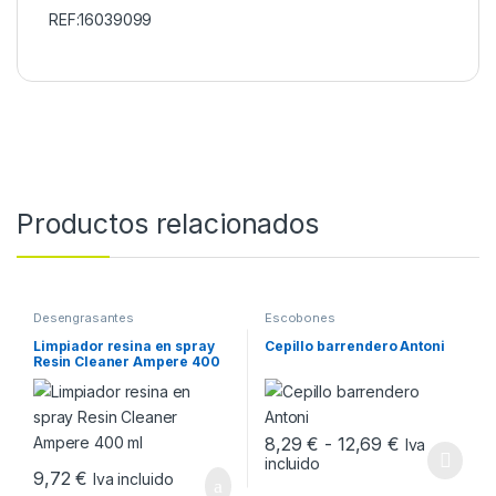
REF:16039099
Productos relacionados
Desengrasantes
Escobones
Limpiador resina en spray
Cepillo barrendero Antoni
Resin Cleaner Ampere 400
ml
Rango de pr
8,29
€
-
12,69
€
Iva
incluido
Este producto tiene múltiples v
9,72
€
Iva incluido