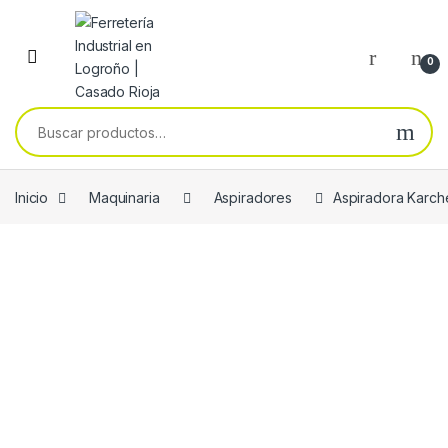
Skip to navigation
Skip to content
0
Buscar por:
Inicio
Maquinaria
Aspiradores
Aspiradora Karche