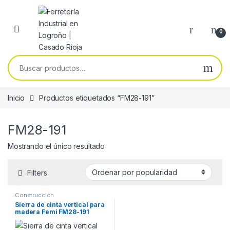
Skip to navigation
Skip to content
0
Buscar por:
Inicio
Productos etiquetados “FM28-191”
FM28-191
Mostrando el único resultado
Filters
Construcción
Sierra de cinta vertical para
madera Femi FM28-191