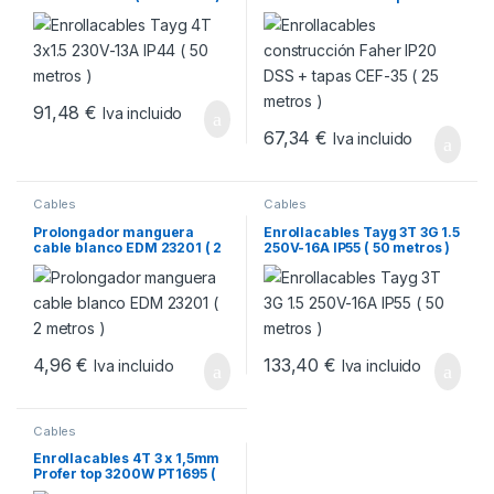
35 ( 25 metros )
91,48
€
Iva incluido
67,34
€
Iva incluido
Cables
Cables
Prolongador manguera
Enrollacables Tayg 3T 3G 1.5
cable blanco EDM 23201 ( 2
250V-16A IP55 ( 50 metros )
metros )
4,96
€
133,40
€
Iva incluido
Iva incluido
Cables
Enrollacables 4T 3 x 1,5mm
Profer top 3200W PT1695 (
15 metros )