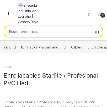
Skip to navigation
Skip to content
0
Buscar por:
Inicio
Iluminación y alumbrado
Cables
Enrollacab
Cables
Enrollacables Starlite / Profesional
PVC Hedi
Enrollacables Starlite / Profesional PVC Hedi, cable de PVC