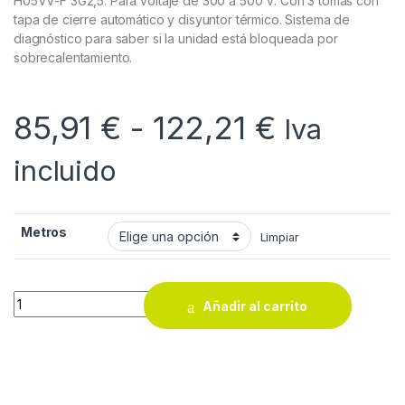
H05VV-F 3G2,5. Para voltaje de 300 a 500 V. Con 3 tomas con
tapa de cierre automático y disyuntor térmico. Sistema de
diagnóstico para saber si la unidad está bloqueada por
sobrecalentamiento.
Rango de
85,91
€
-
122,21
€
Iva
incluido
Metros
Limpiar
Enrollacables Starlite / Profesional PVC Hedi quantity
Añadir al carrito