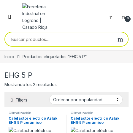
Skip to navigation
Skip to content
0
Buscar por:
Inicio
Productos etiquetados “EHG 5 P”
EHG 5 P
Ordenado por popularidad
Mostrando los 2 resultados
Filters
Climatización
Climatización
Calefactor eléctrico Aslak
Calefactor eléctrico Aslak
EHG 5 P cerámico
EHG 5 P cerámico