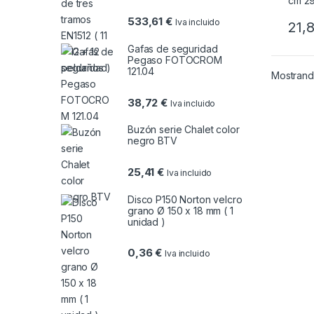
533,61
€
Iva incluido
21,
Gafas de seguridad
Pegaso FOTOCROM
121.04
Mostrando
38,72
€
Iva incluido
Buzón serie Chalet color
negro BTV
25,41
€
Iva incluido
Disco P150 Norton velcro
grano Ø 150 x 18 mm ( 1
unidad )
0,36
€
Iva incluido