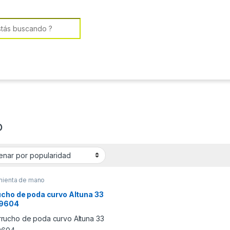
or:
o
mienta de mano
ucho de poda curvo Altuna 33
9604