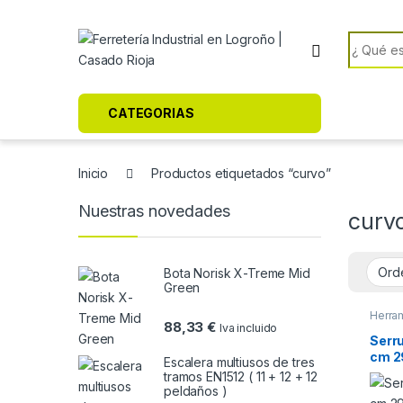
Skip to navigation
Skip to content
Search f
CATEGORIAS
Inicio
Productos etiquetados “curvo”
Nuestras novedades
curv
Bota Norisk X-Treme Mid
Green
Herra
88,33
€
Iva incluido
Serr
cm 2
Escalera multiusos de tres
tramos EN1512 ( 11 + 12 + 12
peldaños )