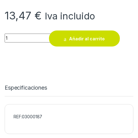
13,47
€
Iva incluido
Espuma de poliuretano Quilosa Orbafoam fijacion 60 seg. 750
Añadir al carrito
Especificaciones
REF:03000187