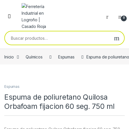
Skip to navigation
Skip to content
0
Buscar por:
Inicio
Químicos
Espumas
Espuma de poliuretano
Espumas
Espuma de poliuretano Quilosa
Orbafoam fijacion 60 seg. 750 ml