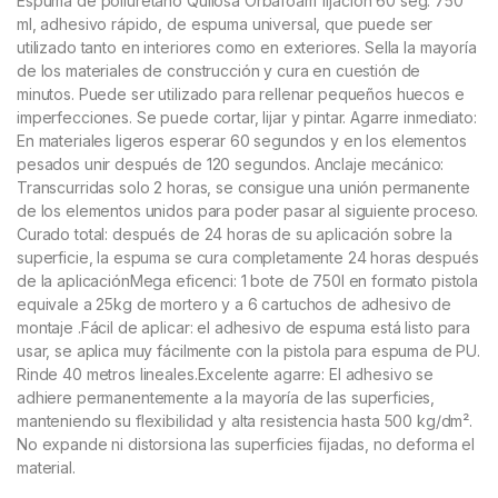
Espuma de poliuretano Quilosa Orbafoam fijacion 60 seg. 750
ml, adhesivo rápido, de espuma universal, que puede ser
utilizado tanto en interiores como en exteriores. Sella la mayoría
de los materiales de construcción y cura en cuestión de
minutos. Puede ser utilizado para rellenar pequeños huecos e
imperfecciones. Se puede cortar, lijar y pintar. Agarre inmediato:
En materiales ligeros esperar 60 segundos y en los elementos
pesados unir después de 120 segundos. Anclaje mecánico:
Transcurridas solo 2 horas, se consigue una unión permanente
de los elementos unidos para poder pasar al siguiente proceso.
Curado total: después de 24 horas de su aplicación sobre la
superficie, la espuma se cura completamente 24 horas después
de la aplicaciónMega eficenci: 1 bote de 750l en formato pistola
equivale a 25kg de mortero y a 6 cartuchos de adhesivo de
montaje .Fácil de aplicar: el adhesivo de espuma está listo para
usar, se aplica muy fácilmente con la pistola para espuma de PU.
Rinde 40 metros lineales.Excelente agarre: El adhesivo se
adhiere permanentemente a la mayoría de las superficies,
manteniendo su flexibilidad y alta resistencia hasta 500 kg/dm².
No expande ni distorsiona las superficies fijadas, no deforma el
material.