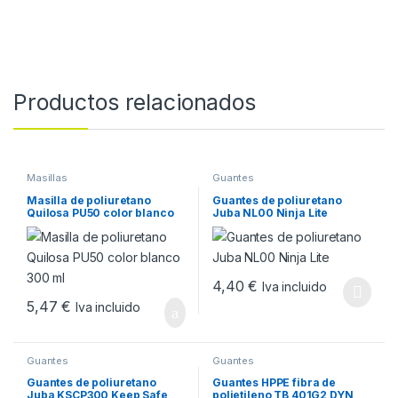
Productos relacionados
Masillas
Guantes
Masilla de poliuretano
Guantes de poliuretano
Quilosa PU50 color blanco
Juba NL00 Ninja Lite
300 ml
4,40
€
Iva incluido
Este producto tiene múltiples v
5,47
€
Iva incluido
Guantes
Guantes
Guantes de poliuretano
Guantes HPPE fibra de
Juba KSCP300 Keep Safe
polietileno TB 401G2 DYN