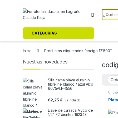
Skip to navigation
Skip to content
Search f
CATEGORIAS
Inicio
Productos etiquetados “codigo 121500”
Nuestras novedades
codi
Silla cama playa aluminio
fibreline blanco / azul Alco
6075ALF-1556
Uncat
Plat
62,25
€
Iva incluido
Llave de carraca Alyco de
1/2" 72 dientes 192343