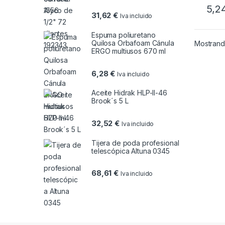
5,2
31,62
€
Iva incluido
Espuma poliuretano
Quilosa Orbafoam Cánula
Mostrando
ERGO multiusos 670 ml
6,28
€
Iva incluido
Aceite Hidrak HLP-II-46
Brook´s 5 L
32,52
€
Iva incluido
Tijera de poda profesional
telescópica Altuna 0345
68,61
€
Iva incluido