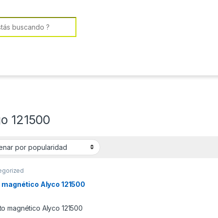
or:
go 121500
egorized
o magnético Alyco 121500