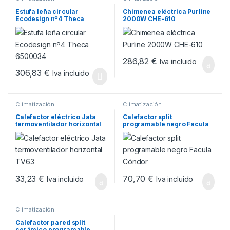
Estufa leña circular
Chimenea eléctrica Purline
Ecodesign nº4 Theca
2000W CHE-610
6500034
286,82
€
Iva incluido
306,83
€
Iva incluido
Climatización
Climatización
Calefactor eléctrico Jata
Calefactor split
termoventilador horizontal
programable negro Facula
TV63
Cóndor
33,23
€
70,70
€
Iva incluido
Iva incluido
Climatización
Calefactor pared split
cerámico programable