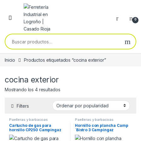
Skip to navigation
Skip to content
0
Buscar por:
Inicio
Productos etiquetados “cocina exterior”
cocina exterior
Ordenado por popularidad
Mostrando los 4 resultados
Filters
Paelleras y barbacoas
Paelleras y barbacoas
Cartucho de gas para
Hornillo con plancha Camp
hornillo CP250 Campingaz
´Bistro 3 Campingaz
Butano Spray