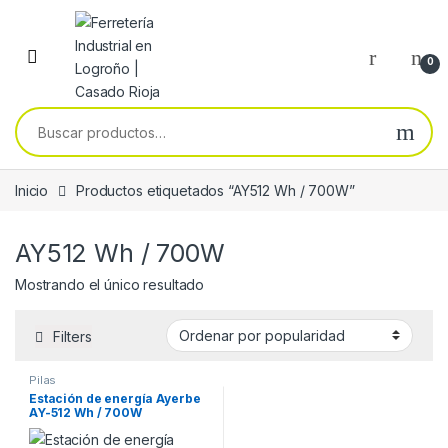
Skip to navigation
Skip to content
0
Buscar por:
Inicio
Productos etiquetados “AY512 Wh / 700W”
AY512 Wh / 700W
Mostrando el único resultado
Filters
Pilas
Estación de energía Ayerbe
AY-512 Wh / 700W