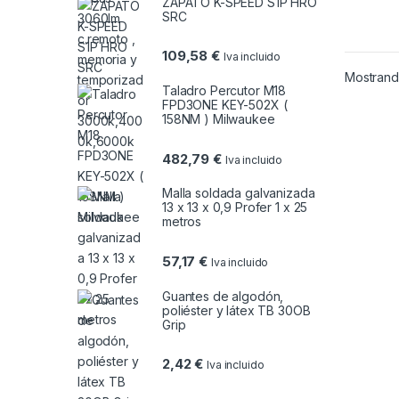
ZAPATO K-SPEED S1P HRO
SRC
109,58
€
Iva incluido
Mostrando
Taladro Percutor M18
FPD3ONE KEY-502X (
158NM ) Milwaukee
482,79
€
Iva incluido
Malla soldada galvanizada
13 x 13 x 0,9 Profer 1 x 25
metros
57,17
€
Iva incluido
Guantes de algodón,
poliéster y látex TB 30OB
Grip
2,42
€
Iva incluido