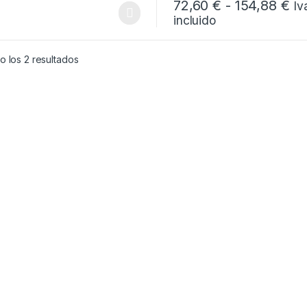
Ra
72,60
€
-
154,88
€
Iv
incluido
Este producto tiene múltiples
Ordenado por popularidad
 los 2 resultados