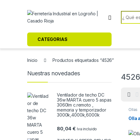
Skip to navigation
Skip to content
Search f
CATEGORIAS
Inicio
Productos etiquetados “4526”
Nuestras novedades
452
Ventilador de techo DC
36w MARTA cuero 5 aspas
3060lm c.remoto ,
memoria y temporizador
Ollas
3000k,4000k,6000k
Olla 
80,04
€
Iva incluido