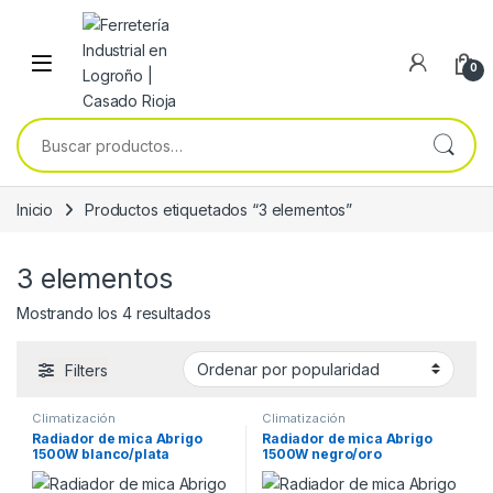
Skip to navigation
Skip to content
0
Buscar por:
Inicio
Productos etiquetados “3 elementos”
3 elementos
Ordenado por popularidad
Mostrando los 4 resultados
Filters
Climatización
Climatización
Radiador de mica Abrigo
Radiador de mica Abrigo
1500W blanco/plata
1500W negro/oro