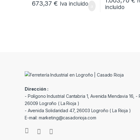
1.003,70
€
I
673,37
€
Iva incluido
incluido
Dirección :
- Polígono Industrial Cantabria 1, Avenida Mendavia 16, - P
26009 Logroño ( La Rioja )
- Avenida Solidaridad 47, 26003 Logroño ( La Rioja )
E-mail: marketing@casadorioja.com