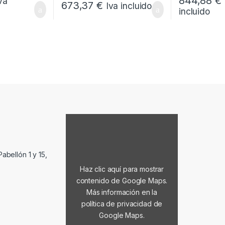
844,88
€
va
673,37
€
Iva incluido
incluido
Mostrar contenido de Google Maps
abellón 1 y 15,
Haz clic aquí para mostrar
contenido de Google Maps.
Más información en la
política de privacidad de
Google Maps
.