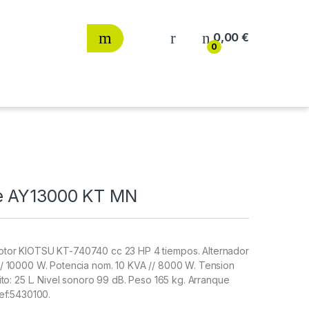
0,00
€
0
be AY13000 KT MN
tor KIOTSU KT-740740 cc 23 HP 4 tiempos. Alternador
/ 10000 W. Potencia nom. 10 KVA // 8000 W. Tension
to: 25 L. Nivel sonoro 99 dB. Peso 165 kg. Arranque
ef:5430100.