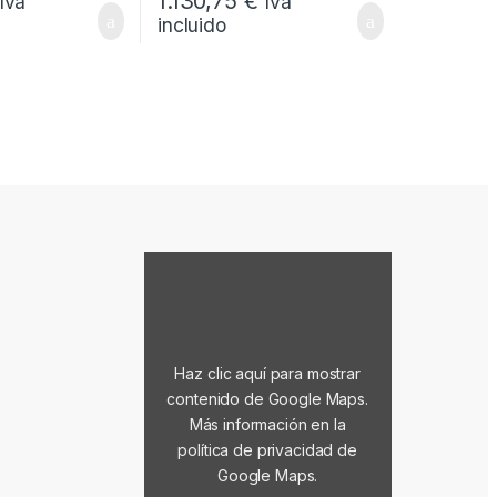
1.130,75
€
Iva
Iva
incluido
Mostrar contenido de Google Maps
Haz clic aquí para mostrar
contenido de Google Maps.
Más información en la
política de privacidad de
Google Maps
.