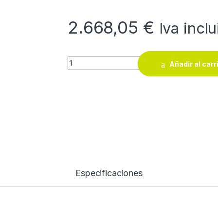
2.668,05
€
Iva incl
Generador gasolina Ayerbe AY13000 KT MN 
Añadir al carr
Especificaciones