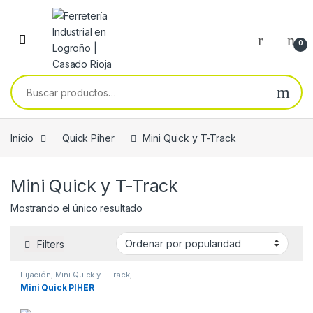
Skip to navigation
Skip to content
0
Buscar por:
Inicio
Quick Piher
Mini Quick y T-Track
Mini Quick y T-Track
Mostrando el único resultado
Filters
Fijación
,
Mini Quick y T-Track
,
Quick Piher
Mini Quick PIHER