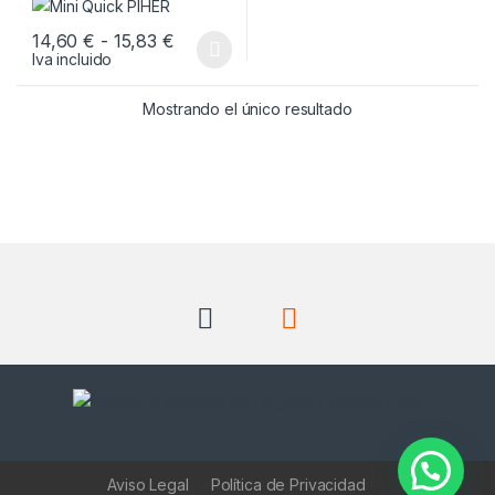
Rango de precios: desde 14,60 € hasta
14,60
€
-
15,83
€
Iva incluido
Este producto tiene múltiples variantes. Las opciones se pueden
Mostrando el único resultado
Aviso Legal
Política de Privacidad