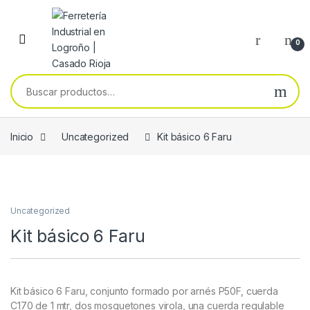
Skip to navigation
Skip to content
0
Buscar por:
Inicio
Uncategorized
Kit básico 6 Faru
Uncategorized
Kit básico 6 Faru
Kit básico 6 Faru, conjunto formado por arnés P50F, cuerda
C170 de 1 mtr, dos mosquetones virola, una cuerda regulable