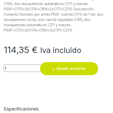
C169, dos mosquetones automáticos C171 y macuto.
P50F+C170+2xC176+C169+2xC171+C270. Descripción:
Conjunto formado por arnés P50F, cuerda C170 de 1 mtr, dos
mosquetones virola, una cuerda regulable C169, dos
mosquetones automáticos C171 y macuto.
P50F+C170+2xC176+C169+2xC171+C270.
114,35
€
Iva incluido
Kit básico 6 Faru quantity
Añadir al carrito
Especificaciones