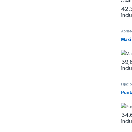
42,
incl
Este 
Apriet
Quick 
Maxi
39,
incl
Este 
Fijaci
Punt
34,
incl
Este 