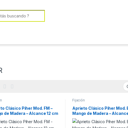
or:
R
ón
Fijación
esde 69,88 € hasta 711,48 €
to Clásico Piher Mod. FM –
Aprieto Clásico Piher Mod. 
o de Madera – Alcance 12 cm
Mango de Madera – Alcance
anta 35×8 mm
cm – Llanta 30×8 mm