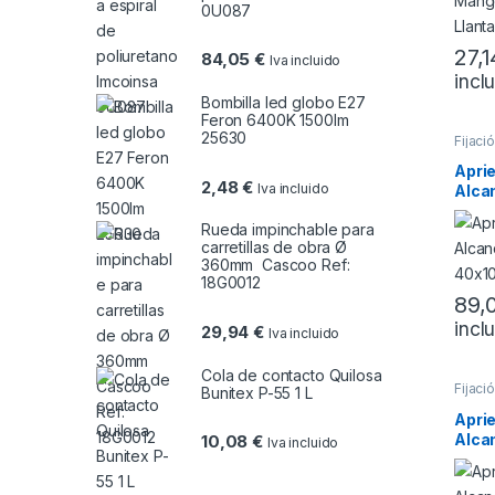
0U087
27,
84,05
€
Iva incluido
incl
Este 
Bombilla led globo E27
Feron 6400K 1500lm
25630
Fijaci
Aprie
2,48
€
Iva incluido
Alcan
40×
Rueda impinchable para
carretillas de obra Ø
360mm Cascoo Ref:
18G0012
89,
incl
Este 
29,94
€
Iva incluido
Cola de contacto Quilosa
Fijaci
Bunitex P-55 1 L
Aprie
Alca
10,08
€
Iva incluido