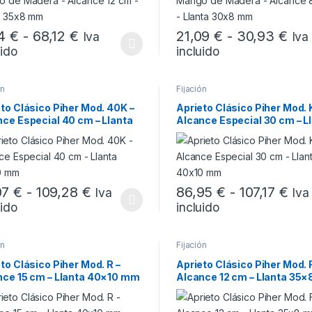
Rango de precios: desde 27,14 € has
Ran
14
€
-
68,12
€
21,09
€
-
30,93
€
Iva
Iva
uido
incluido
producto tiene múltiples variantes. Las opciones se pueden elegir en
Este producto tiene múltiples
ón
Fijación
to Clásico Piher Mod. 40K –
Aprieto Clásico Piher Mod. 
ce Especial 40 cm – Llanta
Alcance Especial 30 cm – L
10 mm
40×10 mm
Rango de precios: desde 89,07 € 
Ran
07
€
-
109,28
€
86,95
€
-
107,17
€
Iva
Iva
uido
incluido
producto tiene múltiples variantes. Las opciones se pueden elegir en
Este producto tiene múltiples
ón
Fijación
to Clásico Piher Mod. R –
Aprieto Clásico Piher Mod. F
nce 15 cm – Llanta 40×10 mm
Alcance 12 cm – Llanta 35