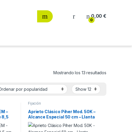
0,00
€
0
Ordenado por
Mostrando los 13 resultados
Fijación
EM –
Aprieto Clásico Piher Mod. 50K –
 8,5
Alcance Especial 50 cm – Llanta
40×10 mm