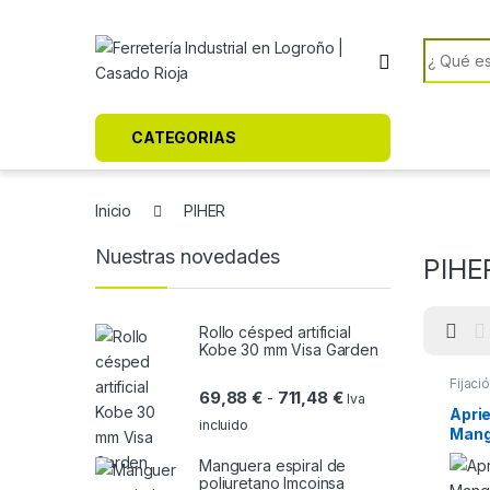
Skip to navigation
Skip to content
Search f
CATEGORIAS
Inicio
PIHER
Nuestras novedades
PIHE
Rollo césped artificial
Kobe 30 mm Visa Garden
Fijaci
Rango de precios: d
69,88
€
711,48
€
-
Iva
Aprie
incluido
Mang
– Ll
Manguera espiral de
poliuretano Imcoinsa