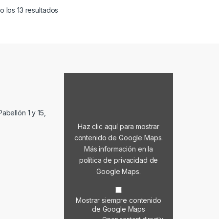
Ordenado por popularidad
 los 13 resultados
Mostrar contenido de Google Maps
abellón 1 y 15,
Haz clic aquí para mostrar
contenido de Google Maps.
Más información en la
política de privacidad de
Google Maps
.
Mostrar siempre contenido
de Google Maps