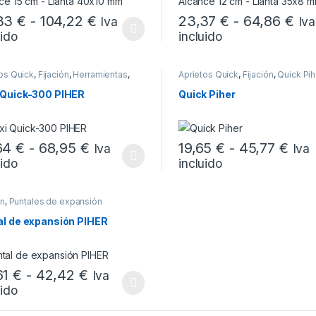
Rango de precios: desde 42,33 €
Ran
33
€
-
104,22
€
23,37
€
-
64,86
€
Iva
Iva
uido
incluido
producto tiene múltiples variantes. Las opciones se pueden elegir en
Este producto tiene múltiples
os Quick
,
Fijación
,
Herramientas
,
Aprietos Quick
,
Fijación
,
Quick Pih
Piher
 Quick-300 PIHER
Quick Piher
Rango de precios: desde 39,64 € 
Rang
64
€
-
68,95
€
19,65
€
-
45,77
€
Iva
Iva
uido
incluido
producto tiene múltiples variantes. Las opciones se pueden elegir en
Este producto tiene múltiples
ón
,
Puntales de expansión
al de expansión PIHER
Rango de precios: desde 34,61 € 
61
€
-
42,42
€
Iva
uido
producto tiene múltiples variantes. Las opciones se pueden elegir en