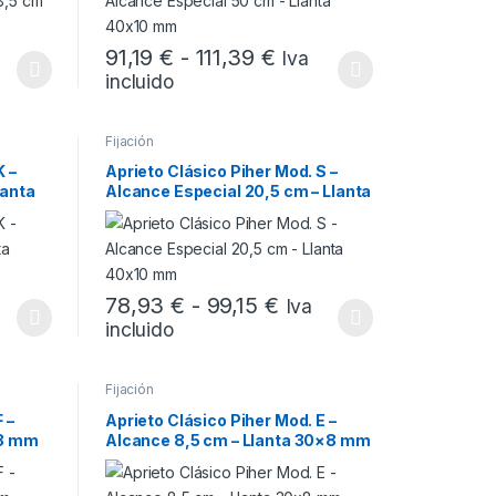
ta 68,12 €
go de precios: desde 21,09 € hasta 30,93 €
Rango de precios: des
91,19
€
-
111,39
€
Iva
incluido
 la página de producto
 variantes. Las opciones se pueden elegir en la página de producto
Este producto tiene múltiples variantes. Las opciones
Fijación
K –
Aprieto Clásico Piher Mod. S –
lanta
Alcance Especial 20,5 cm – Llanta
40×10 mm
hasta 109,28 €
go de precios: desde 86,95 € hasta 107,17 €
Rango de precios: de
78,93
€
-
99,15
€
Iva
incluido
 la página de producto
 variantes. Las opciones se pueden elegir en la página de producto
Este producto tiene múltiples variantes. Las opciones
Fijación
 –
Aprieto Clásico Piher Mod. E –
×8 mm
Alcance 8,5 cm – Llanta 30×8 mm