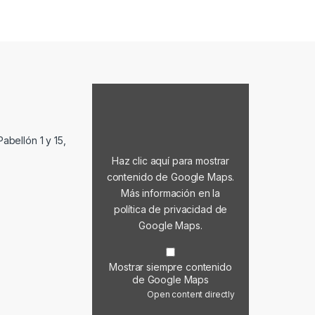
abellón 1 y 15,
Haz clic aquí para mostrar
contenido de Google Maps.
Más información en la
política de privacidad de
Google Maps
.
Mostrar siempre contenido
de Google Maps
Open content directly