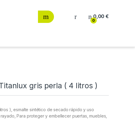
0,00
€
0
itanlux gris perla ( 4 litros )
4 litros ), esmalte sintético de secado rápido y uso
a al rayado, Para proteger y embellecer puertas, muebles,