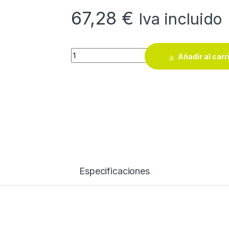
67,28
€
Iva incluido
Esmalte sintético brillante Titanlux gris perla
Añadir al carr
Especificaciones