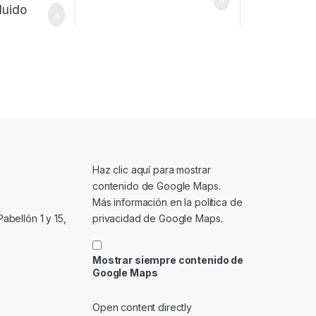
luido
Mostrar contenido de Google Maps
Haz clic aquí para mostrar
contenido de Google Maps.
Más información en la
política de
privacidad de Google Maps
.
abellón 1 y 15,
Mostrar siempre contenido de
Google Maps
Open content directly