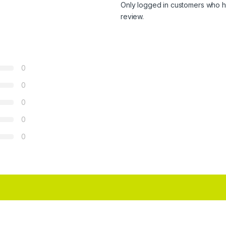
Only logged in customers who h
review.
0
0
0
0
0