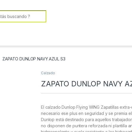
or:
ZAPATO DUNLOP NAVY AZUL S3
Calzado
ZAPATO DUNLOP NAVY A
El calzado Dunlop Flying WING Zapatillas extr
necesario ese plus en seguridad y se premia el 
Dunlop está destinado para aquellos trabajado
no disponen de puntera reforzada ni plantilla 
hidrorepelente y suela resistente a los hidroca