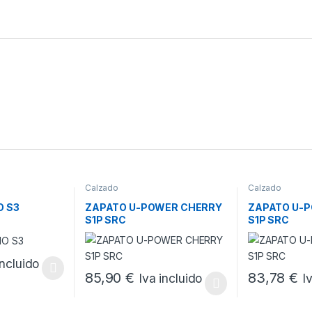
Calzado
Calzado
O S3
ZAPATO U-POWER CHERRY
ZAPATO U-
S1P SRC
S1P SRC
incluido
ne múltiples variantes. Las opciones se pueden elegir en la página d
85,90
€
83,78
€
Iva incluido
I
s se pueden elegir en la página de producto
Este producto tiene múltiples variantes. Las opci
Este producto 