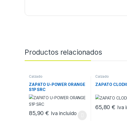
Productos relacionados
Calzado
Calzado
ZAPATO U-POWER ORANGE
ZAPATO CLODI
S1P SRC
65,80
€
Iva 
Este producto tie
85,90
€
Iva incluido
Este producto tiene múltiples variantes. Las opcione