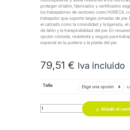
proteger el talón, fabricados y certificados se
los trabajadores de sectores como HORECA, cosm
trabajador que soporte largas jornadas de pie.
el calzado como la comodidad y la ligereza, el 
de talón y la transpirabilidad del pie. En resu
opción cómoda, resistente y segura para traba
especial en la puntera o la planta del pie.
79,51
€
Iva incluido
Talla
L
ZAPATO DUNLOP NAVY AZUL S3 quantity
Añadir al carr