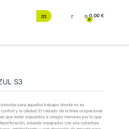
0,00
€
0
ZUL S3
a-cómodas para aquellos trabajos donde no es
confort y la calidad. El calzado de la línea ocupacional
res que están expuestos a riesgos menores por lo que
antiperforación, estando equipados con una cobertura
rburos, antideslizante y con absorción de impacto para