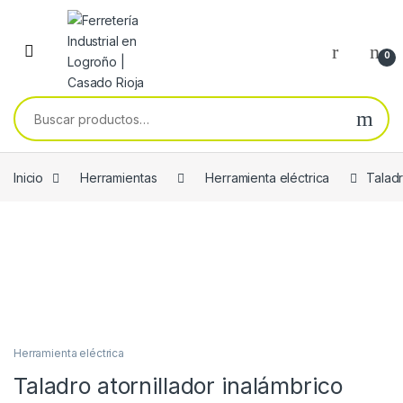
Skip to navigation
Skip to content
0
Buscar por:
Inicio
Herramientas
Herramienta eléctrica
Talad
Herramienta eléctrica
Taladro atornillador inalámbrico