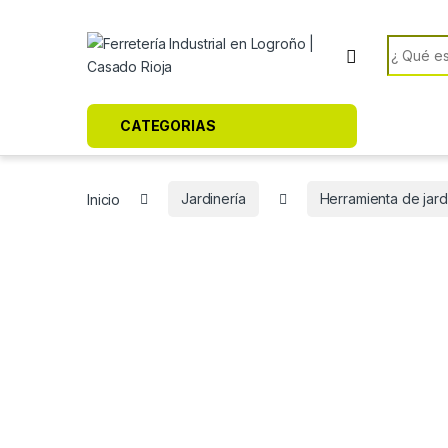
Skip to navigation
Skip to content
Search f
CATEGORIAS
Inicio
Jardinería
Herramienta de jard