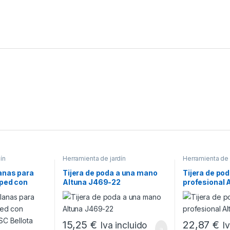
ín
Herramienta de jardín
Herramienta de 
anas para
Tijera de poda a una mano
Tijera de po
sped con
Altuna J469-22
profesional 
SC Bellota
15,25
€
22,87
€
Iva incluido
I