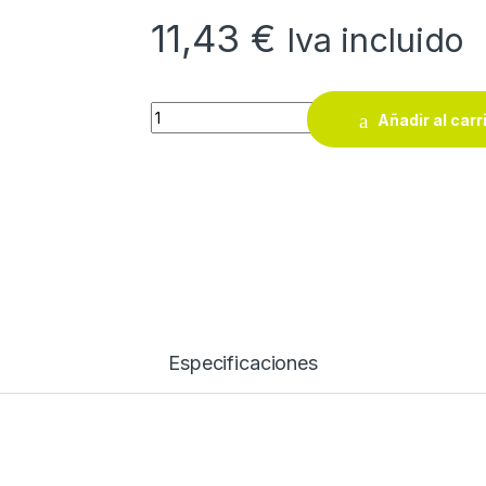
11,43
€
Iva incluido
Serrucho profesional poda Altuna J425 qua
Añadir al carr
Especificaciones