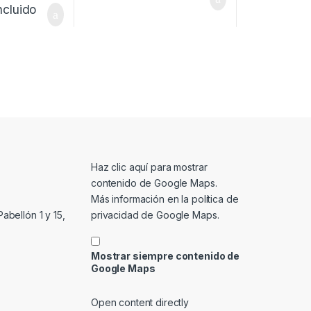
ncluido
Mostrar contenido de Google Maps
Haz clic aquí para mostrar
contenido de Google Maps.
Más información en la
política de
privacidad de Google Maps
.
abellón 1 y 15,
Mostrar siempre contenido de
Google Maps
Open content directly