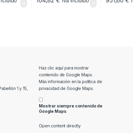
104,82
€
951,60
€
incluido
Iva incluido
Mostrar contenido de Google Maps
Haz clic aquí para mostrar
contenido de Google Maps.
Más información en la
política de
privacidad de Google Maps
.
abellón 1 y 15,
Mostrar siempre contenido de
Google Maps
Open content directly