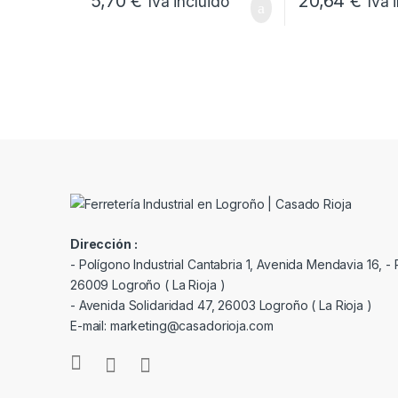
5,70
€
20,64
€
Iva incluido
Iva 
Dirección :
- Polígono Industrial Cantabria 1, Avenida Mendavia 16, - P
26009 Logroño ( La Rioja )
- Avenida Solidaridad 47, 26003 Logroño ( La Rioja )
E-mail: marketing@casadorioja.com