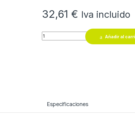
32,61
€
Iva incluido
Regla semirigida Acha de acero inoxidable
Añadir al carr
Especificaciones