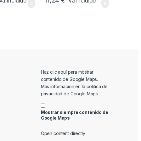
11,24
€
Iva incluido
Iva incluido
Mostrar contenido de Google Maps
Haz clic aquí para mostrar
contenido de Google Maps.
Más información en la
política de
privacidad de Google Maps
.
Mostrar siempre contenido de
Google Maps
Open content directly